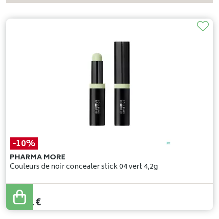
-10%
PHARMA MORE
Couleurs de noir concealer stick 04 vert 4,2g
29
,
90
€
26
,
91
€