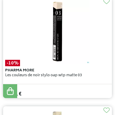
-10%
PHARMA MORE
Les couleurs de noir stylo oap wtp matte 03
27
,
90
€
25
,
11
€