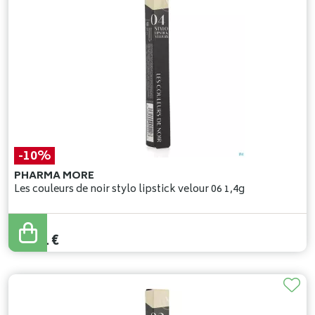
-10%
PHARMA MORE
Les couleurs de noir stylo lipstick velour 06 1,4g
24
,
90
€
22
,
41
€