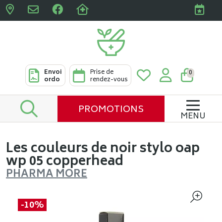
Pharmacies Clabots & De L
Envoi
Prise de
0
ordo
rendez-vous
PROMOTIONS
MENU
Les couleurs de noir stylo oap
wp 05 copperhead
PHARMA MORE
-10%