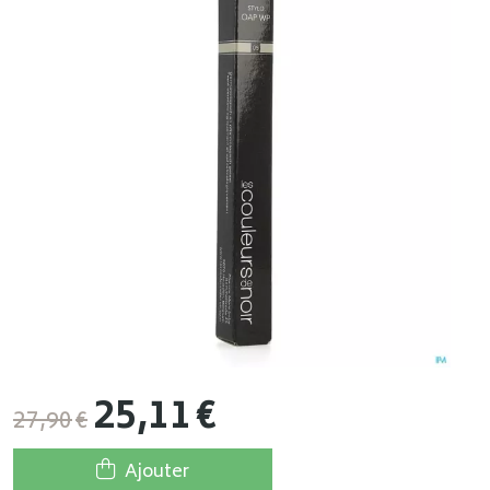
25
,
11
€
27
,
90
€
Ajouter