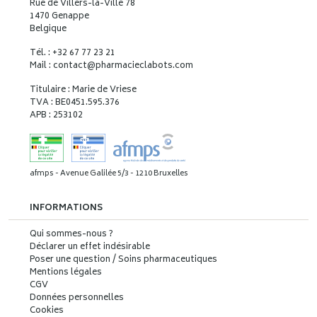
Rue de Villers-la-Ville 78
1470 Genappe
Belgique
Tél. : +32 67 77 23 21
Mail : contact
@
pharmacieclabots.com
Titulaire : Marie de Vriese
TVA : BE0451.595.376
APB : 253102
afmps - Avenue Galilée 5/3 - 1210 Bruxelles
INFORMATIONS
Qui sommes-nous ?
Déclarer un effet indésirable
Poser une question / Soins pharmaceutiques
Mentions légales
CGV
Données personnelles
Cookies