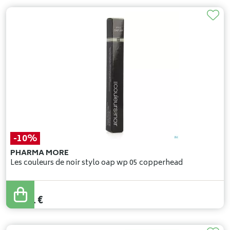
-10%
PHARMA MORE
Les couleurs de noir stylo oap wp 05 copperhead
27
,
90
€
25
,
11
€