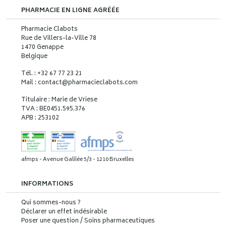
PHARMACIE EN LIGNE AGRÉÉE
Pharmacie Clabots
Rue de Villers-la-Ville 78
1470 Genappe
Belgique
Tél. : +32 67 77 23 21
Mail : contact
@
pharmacieclabots.com
Titulaire : Marie de Vriese
TVA : BE0451.595.376
APB : 253102
afmps - Avenue Galilée 5/3 - 1210 Bruxelles
INFORMATIONS
Qui sommes-nous ?
Déclarer un effet indésirable
Poser une question / Soins pharmaceutiques