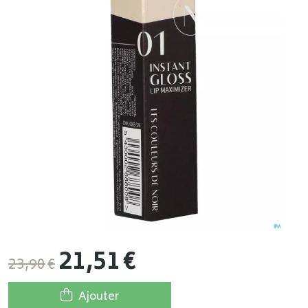
21
,
51
€
23
,
90
€
Ajouter