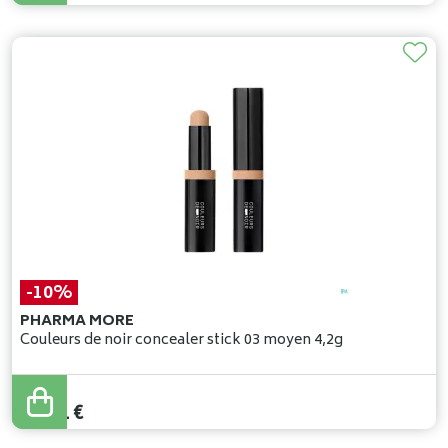
-10%
PHARMA MORE
Couleurs de noir concealer stick 03 moyen 4,2g
29
,
90
€
26
,
91
€