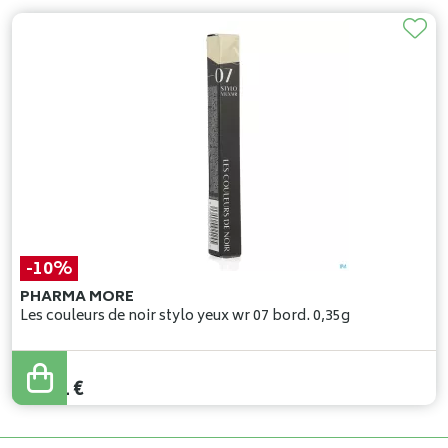
-10%
PHARMA MORE
Les couleurs de noir stylo yeux wr 07 bord. 0,35g
21
,
90
€
19
,
71
€