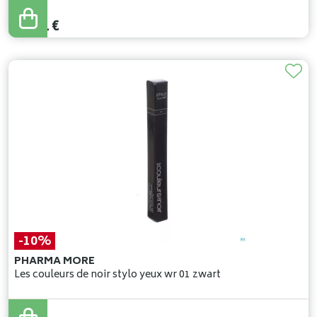
24
,
90
€
22
,
41
€
-10%
PHARMA MORE
Les couleurs de noir stylo yeux wr 01 zwart
21
,
90
€