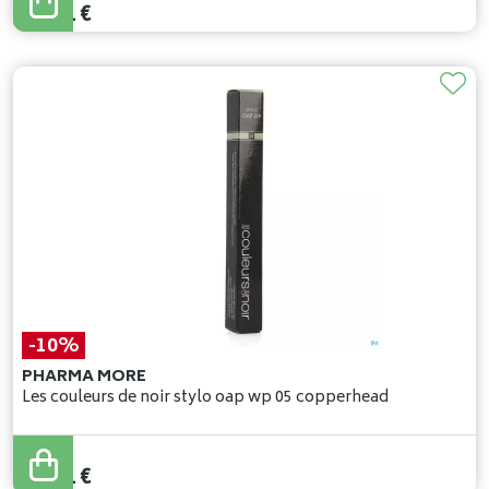
19
,
71
€
-10%
PHARMA MORE
Les couleurs de noir stylo oap wp 05 copperhead
27
,
90
€
25
,
11
€