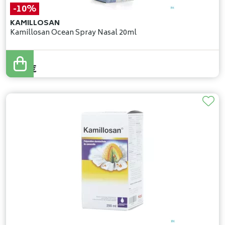
-10%
KAMILLOSAN
Kamillosan Ocean Spray Nasal 20ml
9
,
90
€
8
,
91
€