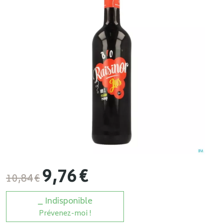
9
,
76
€
10
,
84
€
Indisponible
Prévenez-moi !