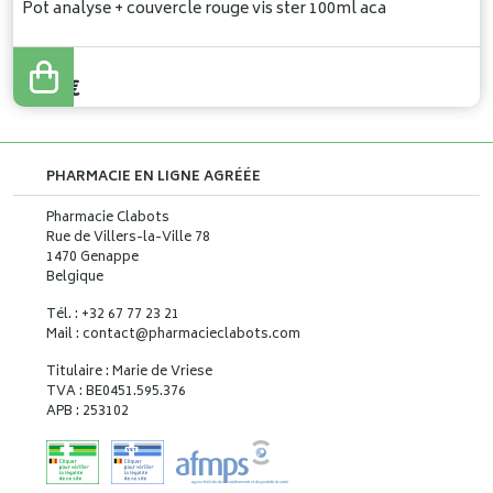
Pot analyse + couvercle rouge vis ster 100ml aca
1
,
98
€
1
,
78
€
PHARMACIE EN LIGNE AGRÉÉE
Pharmacie Clabots
Rue de Villers-la-Ville 78
1470 Genappe
Belgique
Tél. : +32 67 77 23 21
Mail : contact
@
pharmacieclabots.com
Titulaire : Marie de Vriese
TVA : BE0451.595.376
APB : 253102