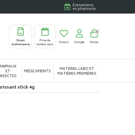
Événements
en pharmacie
0
Envoi
Prise de
Favoris
Compte
Panier
ordonnance
rendez-vous
ANIMAUX
MATÉRIEL LABO ET
ET
MÉDICAMENTS
MATIÈRES PREMIÈRES
INSECTES
rissant stick 4g