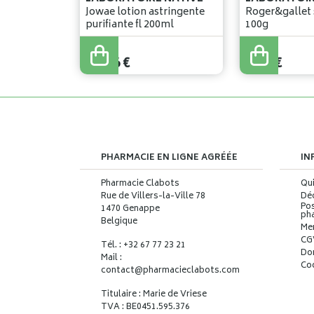
Jowae lotion astringente
Roger&gallet 
purifiante fl 200ml
100g
13
,
60
€
7
,
90
€
11
,
56
€
6
,
71
€
PHARMACIE EN LIGNE AGRÉÉE
IN
Pharmacie Clabots
Qu
Rue de Villers-la-Ville 78
Déc
Pos
1470 Genappe
ph
Belgique
Me
CG
Tél. : +32 67 77 23 21
Do
Mail :
Co
contact
@
pharmacieclabots.com
Titulaire : Marie de Vriese
TVA : BE0451.595.376