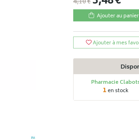
3
,
48
€
4
,
10
€
Ajouter au panier
Ajouter à mes favo
Dispon
Pharmacie Clabot
1
en stock