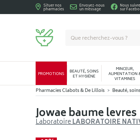
Situer nos
Envoyez-nous
Nous suivr
pharmacies
un message
sur Faceb
Pharmacies Clabots & De Lillois Votre phar
MINCEUR,
BEAUTÉ, SOINS
PROMOTIONS
ALIMENTATION 
ET HYGIÈNE
VITAMINES
Pharmacies Clabots & De Lillois
Beauté, soin
Jowae baume levres 
Laboratoire
LABORATOIRE NATI