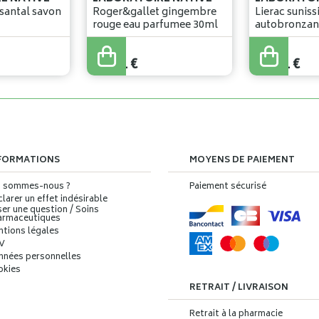
santal savon
Roger&gallet gingembre
Lierac suniss
rouge eau parfumee 30ml
autobronzan
19
,
90
€
29
,
90
€
16
,
91
€
25
,
41
€
FORMATIONS
MOYENS DE PAIEMENT
i sommes-nous ?
Paiement sécurisé
larer un effet indésirable
er une question / Soins
armaceutiques
ntions légales
V
nnées personnelles
okies
RETRAIT / LIVRAISON
Retrait à la pharmacie