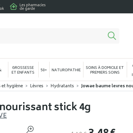
e
Les pharmacies
ook
de garde
macie en ligne à votre service
GROSSESSE
SOINS À DOMICILE ET
&
50+
NATUROPATHIE
ET ENFANTS
PREMIERS SOINS
s et hygiène
Lèvres
Hydratants
Jowae baume levres nou
nourissant stick 4g
VE