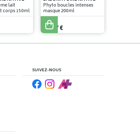
ime lait
Phyto boucles intenses
t corps 150ml
masque 200ml
27
,
50
€
23
,
37
€
SUIVEZ-NOUS