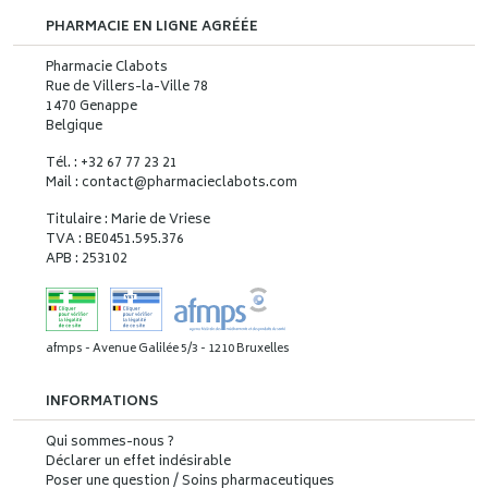
PHARMACIE EN LIGNE AGRÉÉE
Pharmacie Clabots
Rue de Villers-la-Ville 78
1470 Genappe
Belgique
Tél. : +32 67 77 23 21
Mail : contact
@
pharmacieclabots.com
Titulaire : Marie de Vriese
TVA : BE0451.595.376
APB : 253102
afmps - Avenue Galilée 5/3 - 1210 Bruxelles
INFORMATIONS
Qui sommes-nous ?
Déclarer un effet indésirable
Poser une question / Soins pharmaceutiques