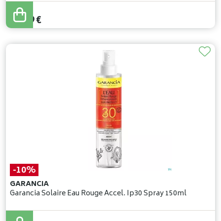
75
,
10
€
67
,
59
€
-10%
GARANCIA
Garancia Solaire Eau Rouge Accel. Ip30 Spray 150ml
24
,
00
€