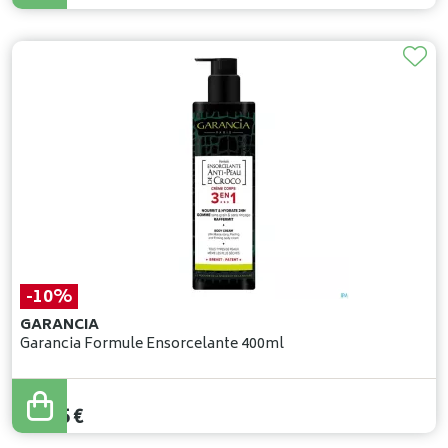
-10%
GARANCIA
Garancia Formule Ensorcelante 400ml
38
,
50
€
34
,
65
€