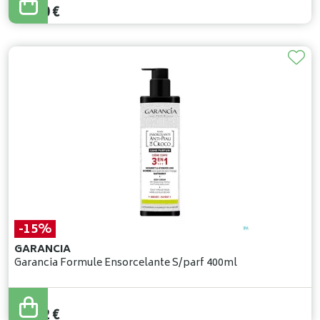
21
,
60
€
-15%
GARANCIA
Garancia Formule Ensorcelante S/parf 400ml
38
,
50
€
32
,
72
€