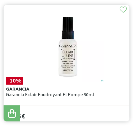
-10%
GARANCIA
Garancia Eclair Foudroyant Fl Pompe 30ml
44
,
50
€
40
,
05
€