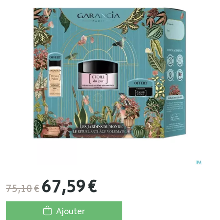
67
,
59
€
75
,
10
€
Ajouter