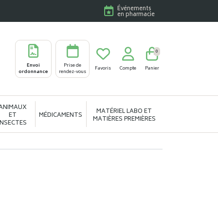
Événements
en pharmacie
0
Envoi
Prise de
Favoris
Compte
Panier
ordonnance
rendez-vous
ANIMAUX
MATÉRIEL LABO ET
ET
MÉDICAMENTS
MATIÈRES PREMIÈRES
INSECTES