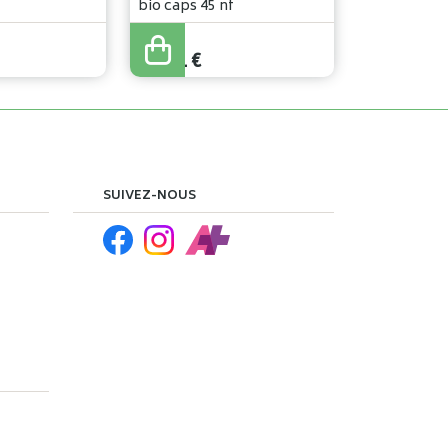
bio caps 45 nf
13
,
76
€
11
,
01
€
SUIVEZ-NOUS