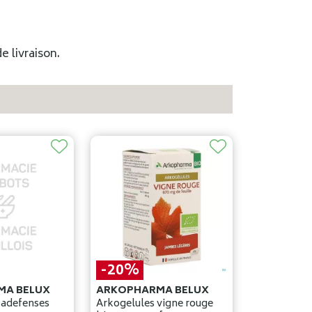
e livraison.
-20%
MA BELUX
ARKOPHARMA BELUX
tadefenses
Arkogelules vigne rouge