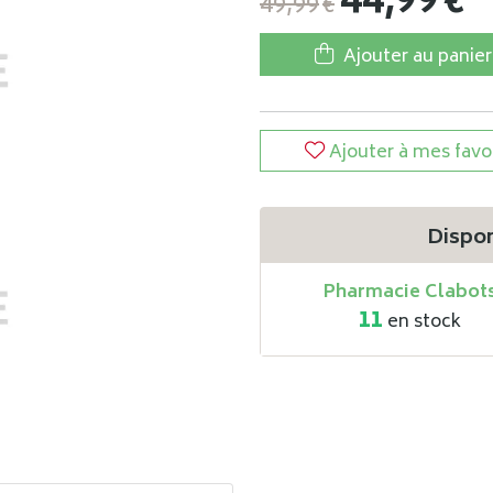
44
,
99
€
49
,
99
€
Ajouter au panier
Ajouter à mes favo
Dispon
Pharmacie Clabot
11
en stock