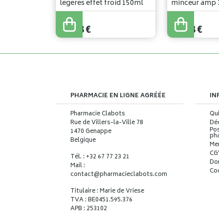
legeres effet froid 150ml
minceur amp 
promopack
16
,
48
€
39
,
60
€
13
,
18
€
31
,
68
€
PHARMACIE EN LIGNE AGRÉÉE
IN
Pharmacie Clabots
Qu
Rue de Villers-la-Ville 78
Déc
Pos
1470 Genappe
ph
Belgique
Me
CG
Tél. : +32 67 77 23 21
Do
Mail :
Co
contact
@
pharmacieclabots.com
Titulaire : Marie de Vriese
TVA : BE0451.595.376
APB : 253102