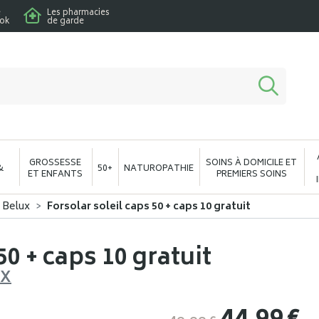
e
Les pharmacies
ook
de garde
macie en ligne à votre service
GROSSESSE
SOINS À DOMICILE ET
&
50+
NATUROPATHIE
ET ENFANTS
PREMIERS SOINS
 Belux
Forsolar soleil caps 50 + caps 10 gratuit
50 + caps 10 gratuit
UX