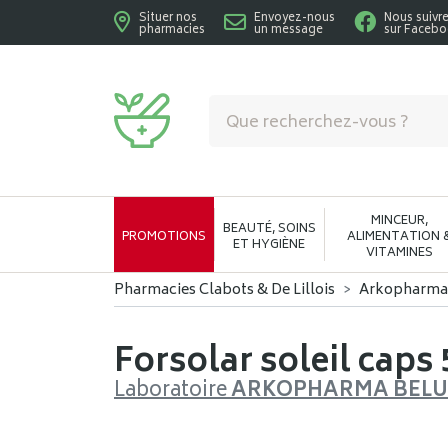
Situer nos
Envoyez-nous
Nous suivr
pharmacies
un message
sur Faceb
Pharmacies Clabots & De Lillois Votre phar
MINCEUR,
BEAUTÉ, SOINS
PROMOTIONS
ALIMENTATION 
ET HYGIÈNE
VITAMINES
Pharmacies Clabots & De Lillois
Arkopharma
Forsolar soleil caps 
Laboratoire
ARKOPHARMA BEL