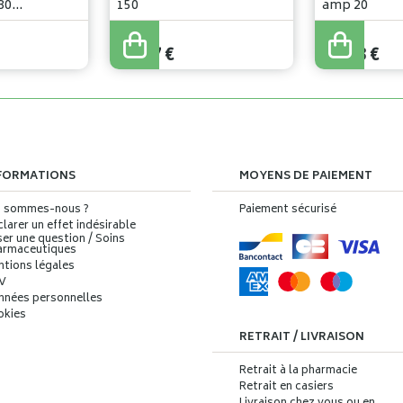
30
150
amp 20
35
,
21
€
24
,
18
€
28
,
17
€
16
,
93
€
FORMATIONS
MOYENS DE PAIEMENT
i sommes-nous ?
Paiement sécurisé
larer un effet indésirable
er une question / Soins
armaceutiques
ntions légales
V
nnées personnelles
okies
RETRAIT / LIVRAISON
Retrait à la pharmacie
Retrait en casiers