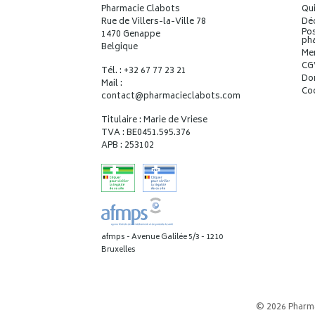
Pharmacie Clabots
Qu
Rue de Villers-la-Ville 78
Déc
Pos
1470 Genappe
ph
Belgique
Me
CG
Tél. : +32 67 77 23 21
Do
Mail :
Co
contact
@
pharmacieclabots.com
Titulaire : Marie de Vriese
TVA : BE0451.595.376
APB : 253102
afmps - Avenue Galilée 5/3 - 1210
Bruxelles
© 2026 Pharm