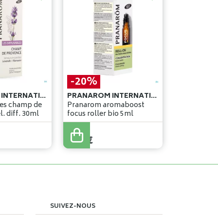
-20%
PRANAROM INTERNATIONAL
PRANAROM INTERNATIONAL
les champ de
Pranarom aromaboost
provence mel. diff. 30ml
focus roller bio 5ml
10
,
20
€
8
,
16
€
SUIVEZ-NOUS