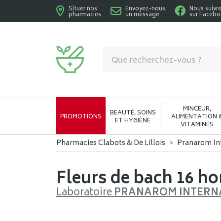
Situer nos
Envoyez-nous
Nous suivr
pharmacies
un message
sur Faceb
Pharmacies Clabots & De Lillois Votre phar
MINCEUR,
BEAUTÉ, SOINS
PROMOTIONS
ALIMENTATION 
ET HYGIÈNE
VITAMINES
Pharmacies Clabots & De Lillois
Pranarom In
Fleurs de bach 16 h
Laboratoire
PRANAROM INTERN