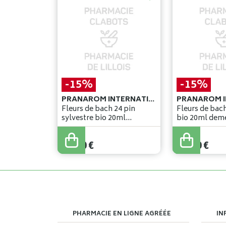
-15%
-15%
PRANAROM INTERNATIONAL
Fleurs de bach 24 pin
Fleurs de bac
sylvestre bio 20ml
bio 20ml de
demeter
14
,
00
€
14
,
00
€
11
,
90
€
11
,
90
€
PHARMACIE EN LIGNE AGRÉÉE
IN