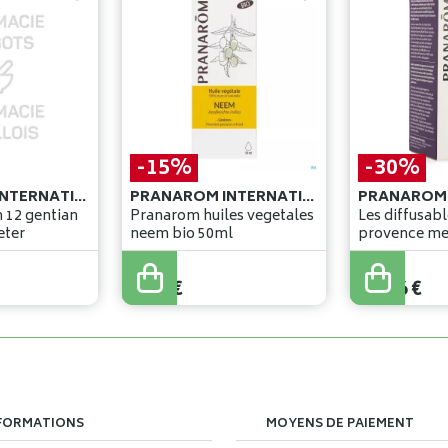
-15%
-30%
PRANAROM INTERNATIONAL
PRANAROM INTERNATIONAL
h 12 gentian
Pranarom huiles vegetales
Les diffusab
meter
neem bio 50ml
11
,
30
€
19
,
80
€
9
,
60
€
13
,
86
€
FORMATIONS
MOYENS DE PAIEMENT