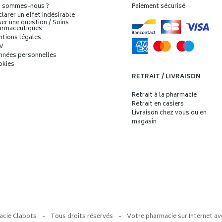
i sommes-nous ?
Paiement sécurisé
larer un effet indésirable
er une question / Soins
armaceutiques
ntions légales
V
nnées personnelles
okies
RETRAIT / LIVRAISON
Retrait à la pharmacie
Retrait en casiers
Livraison chez vous ou en
magasin
acie Clabots
-
Tous droits réservés
-
Votre pharmacie sur Internet av