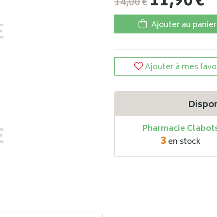
11
,
90
€
14
,
00
€
Ajouter au panier
Ajouter à mes favo
Dispon
Pharmacie Clabot
3
en stock