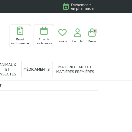
Événements
en pharmacie
0
Envoi
Prise de
Favoris
Compte
Panier
ordonnance
rendez-vous
ANIMAUX
MATÉRIEL LABO ET
ET
MÉDICAMENTS
MATIÈRES PREMIÈRES
INSECTES
r
r