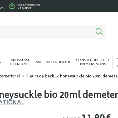
e
Les pharmacies
ook
de garde
macie en ligne à votre service
GROSSESSE
SOINS À DOMICILE ET
&
50+
NATUROPATHIE
ET ENFANTS
PREMIERS SOINS
ternational
Fleurs de bach 16 honeysuckle bio 20ml demete
oneysuckle bio 20ml demete
ATIONAL