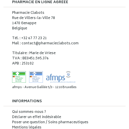
PHARMACIE EN LIGNE AGRÉÉE
Pharmacie Clabots
Rue de Villers-la-Ville 78
1470 Genappe
Belgique
Tél. : +32 67 77 23 21
Mail : contact
@
pharmacieclabots.com
Titulaire : Marie de Vriese
TVA : BE0451.595.376
APB : 253102
afmps - Avenue Galilée 5/3 - 1210 Bruxelles
INFORMATIONS
Qui sommes-nous ?
Déclarer un effet indésirable
Poser une question / Soins pharmaceutiques
Mentions légales