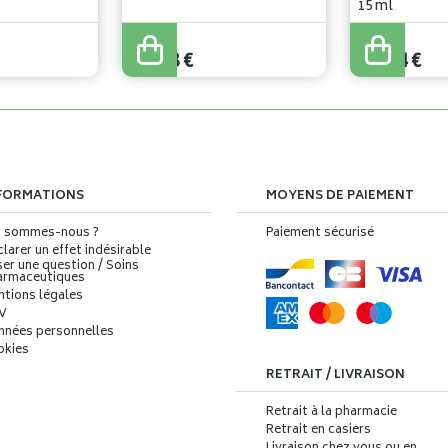
15ml
31
,
04
€
21
,
94
€
26
,
38
€
20
,
84
€
FORMATIONS
MOYENS DE PAIEMENT
i sommes-nous ?
Paiement sécurisé
larer un effet indésirable
er une question / Soins
armaceutiques
ntions légales
V
nnées personnelles
okies
RETRAIT / LIVRAISON
Retrait à la pharmacie
Retrait en casiers