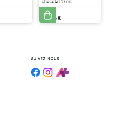
chocolat 15ml
22
,
90
€
21
,
75
€
SUIVEZ-NOUS