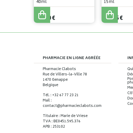
40ml
15ml
44
,
00
€
22
,
90
€
41
,
80
€
21
,
75
€
PHARMACIE EN LIGNE AGRÉÉE
IN
Pharmacie Clabots
Qu
Rue de Villers-la-Ville 78
Déc
Pos
1470 Genappe
ph
Belgique
Me
CG
Tél. : +32 67 77 23 21
Do
Mail :
Co
contact
@
pharmacieclabots.com
Titulaire : Marie de Vriese
TVA : BE0451.595.376
APB : 253102