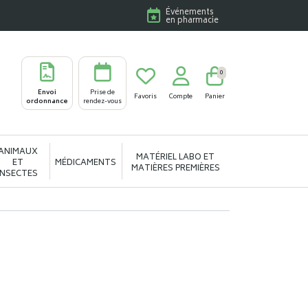
Événements
en pharmacie
0
Envoi
Prise de
Favoris
Compte
Panier
ordonnance
rendez-vous
ANIMAUX
MATÉRIEL LABO ET
ET
MÉDICAMENTS
MATIÈRES PREMIÈRES
INSECTES