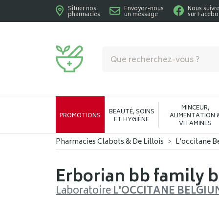
Situer nos
Envoyez-nous
Nous suivr
pharmacies
un message
sur Faceb
Pharmacies Clabots & De Lillois Votre phar
MINCEUR,
BEAUTÉ, SOINS
PROMOTIONS
ALIMENTATION 
ET HYGIÈNE
VITAMINES
Pharmacies Clabots & De Lillois
L'occitane B
Erborian bb family b
Laboratoire
L'OCCITANE BELGIU