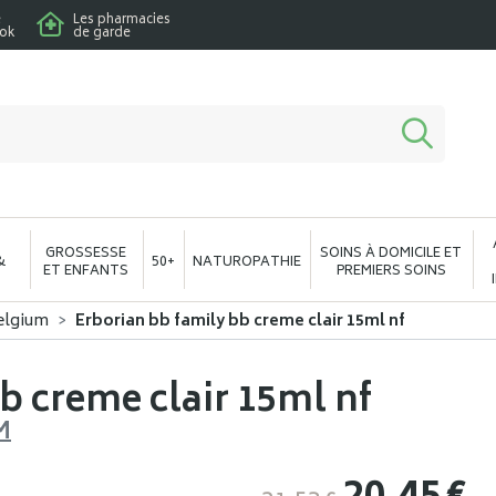
e
Les pharmacies
ook
de garde
macie en ligne à votre service
GROSSESSE
SOINS À DOMICILE ET
&
50+
NATUROPATHIE
ET ENFANTS
PREMIERS SOINS
elgium
Erborian bb family bb creme clair 15ml nf
b creme clair 15ml nf
M