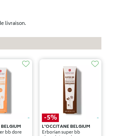
e livraison.
-5%
 BELGIUM
L'OCCITANE BELGIUM
er bb dore
Erborian super bb