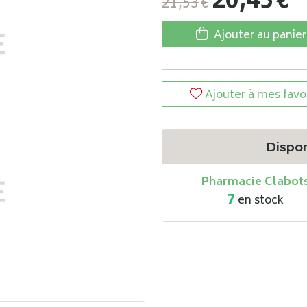
20
,
45
€
21
,
53
€
Ajouter au panier
Ajouter à mes favo
Dispon
Pharmacie Clabot
7
en stock