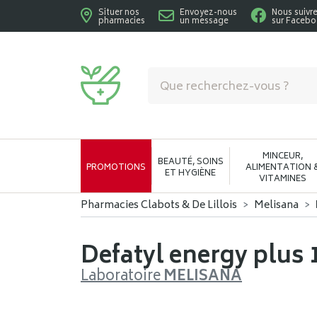
Situer nos
Envoyez-nous
Nous suivr
pharmacies
un message
sur Faceb
Pharmacies Clabots & De Lillois Votre phar
MINCEUR,
BEAUTÉ, SOINS
PROMOTIONS
ALIMENTATION 
ET HYGIÈNE
VITAMINES
Pharmacies Clabots & De Lillois
Melisana
Defatyl energy plus
Laboratoire
MELISANA