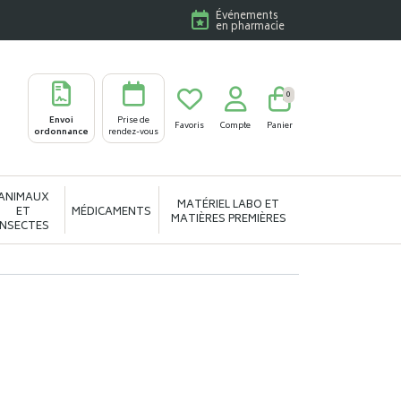
Événements
en pharmacie
0
Envoi
Prise de
Favoris
Compte
Panier
ordonnance
rendez-vous
ANIMAUX
MATÉRIEL LABO ET
ET
MÉDICAMENTS
MATIÈRES PREMIÈRES
INSECTES