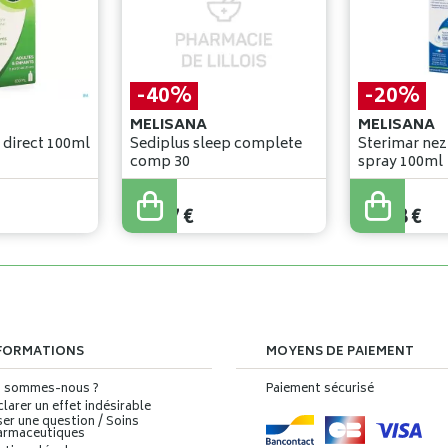
-40%
-20%
MELISANA
MELISANA
Sediplus relax direct 100ml
Sediplus sleep complete
Sterimar nez
comp 30
spray 100ml
30
,
95
€
14
,
35
€
18
,
57
€
11
,
48
€
FORMATIONS
MOYENS DE PAIEMENT
i sommes-nous ?
Paiement sécurisé
larer un effet indésirable
er une question / Soins
armaceutiques