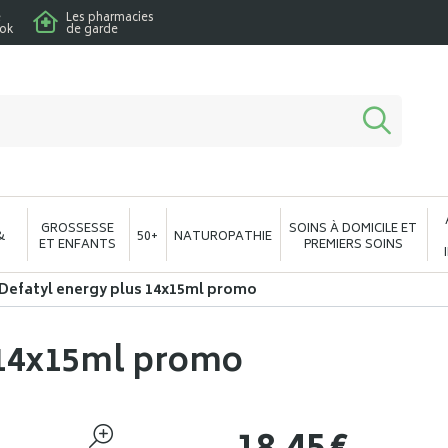
e
Les pharmacies
ook
de garde
macie en ligne à votre service
GROSSESSE
SOINS À DOMICILE ET
&
50+
NATUROPATHIE
ET ENFANTS
PREMIERS SOINS
Defatyl energy plus 14x15ml promo
 14x15ml promo