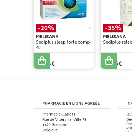
-20%
-35%
MELISANA
MELISANA
Sediplus sleep forte comp
40
30
,
95
€
26
,
70
€
24
,
76
€
17
,
35
€
PHARMACIE EN LIGNE AGRÉÉE
IN
Pharmacie Clabots
Qu
Rue de Villers-la-Ville 78
Déc
Pos
1470 Genappe
ph
Belgique