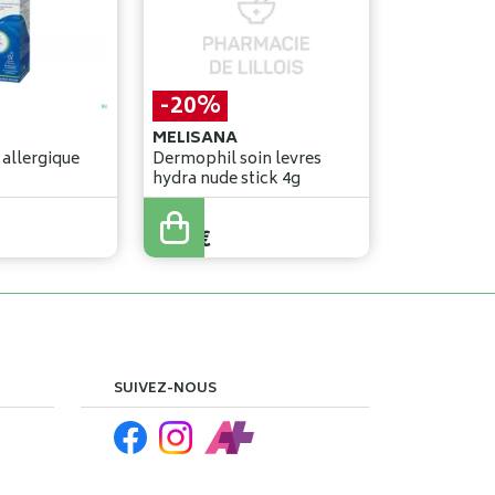
-20%
MELISANA
 allergique
Dermophil soin levres
hydra nude stick 4g
9
,
70
€
7
,
76
€
SUIVEZ-NOUS