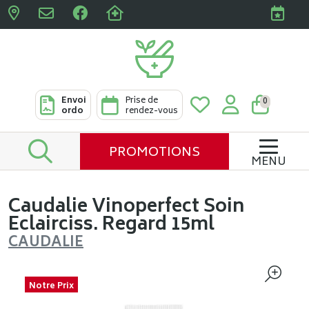
Pharmacies Clabots & De L
Envoi
Prise de
0
ordo
rendez-vous
PROMOTIONS
MENU
Caudalie Vinoperfect Soin
Eclairciss. Regard 15ml
CAUDALIE
Notre Prix