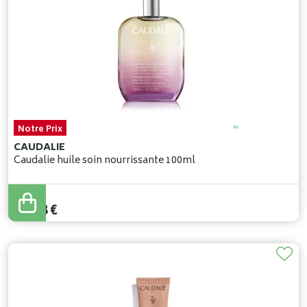
Notre Prix
CAUDALIE
Caudalie huile soin nourrissante 100ml
30
,
68
€