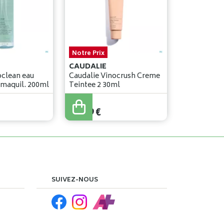
Notre Prix
CAUDALIE
oclean eau
Caudalie Vinocrush Creme
emaquil. 200ml
Teintee 2 30ml
28
,
39
€
SUIVEZ-NOUS