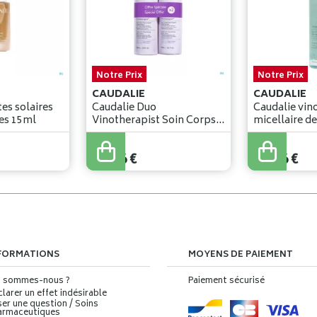
Notre Prix
Notre Prix
CAUDALIE
CAUDALIE
es solaires
Caudalie Duo
Caudalie vin
es 15ml
Vinotherapist Soin Corps
micellaire d
Nourr. 400ml
38
,
76
€
14
,
96
€
FORMATIONS
MOYENS DE PAIEMENT
i sommes-nous ?
Paiement sécurisé
larer un effet indésirable
er une question / Soins
armaceutiques