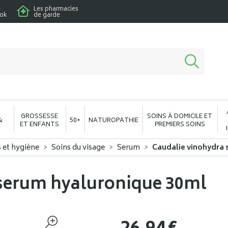
e
Les pharmacies
ook
de garde
macie en ligne à votre service
GROSSESSE
SOINS À DOMICILE ET
&
50+
NATUROPATHIE
ET ENFANTS
PREMIERS SOINS
s et hygiène
Soins du visage
Serum
Caudalie vinohydra 
 serum hyaluronique 30ml