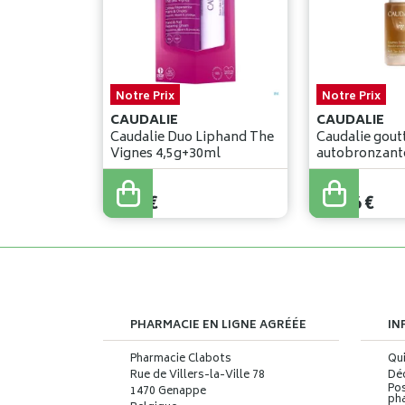
Notre Prix
Notre Prix
CAUDALIE
CAUDALIE
Caudalie Duo Liphand The
Caudalie goutt
Vignes 4,5g+30ml
autobronzant
8
,
84
€
17
,
76
€
PHARMACIE EN LIGNE AGRÉÉE
IN
Pharmacie Clabots
Qu
Rue de Villers-la-Ville 78
Déc
Pos
1470 Genappe
ph