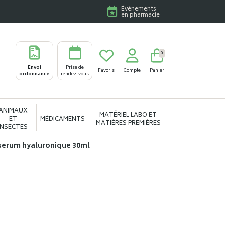
Événements
en pharmacie
0
Envoi
Prise de
Favoris
Compte
Panier
ordonnance
rendez-vous
ANIMAUX
MATÉRIEL LABO ET
ET
MÉDICAMENTS
MATIÈRES PREMIÈRES
INSECTES
serum hyaluronique 30ml