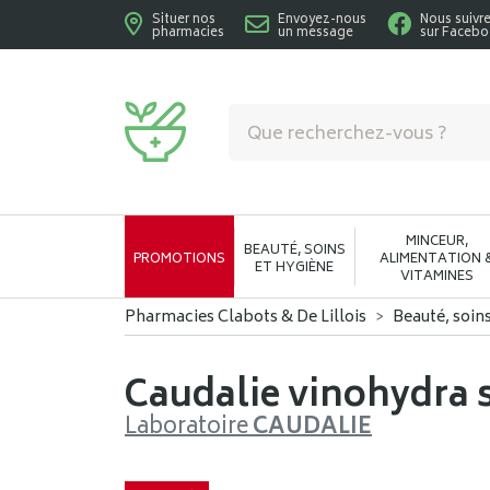
Situer nos
Envoyez-nous
Nous suivr
pharmacies
un message
sur Faceb
Pharmacies Clabots & De Lillois Votre phar
MINCEUR,
BEAUTÉ, SOINS
PROMOTIONS
ALIMENTATION 
ET HYGIÈNE
VITAMINES
Pharmacies Clabots & De Lillois
Beauté, soin
Caudalie vinohydra
Laboratoire
CAUDALIE