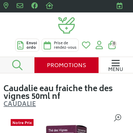
Pharmacies Clabots & De L
Envoi
Prise de
0
ordo
rendez-vous
PROMOTIONS
MENU
Caudalie eau fraiche the des
vignes 50ml nf
CAUDALIE
Notre Prix