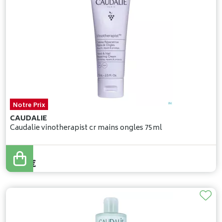
Notre Prix
CAUDALIE
Caudalie vinotherapist cr mains ongles 75ml
9
,
95
€