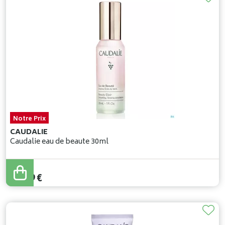
Notre Prix
CAUDALIE
Caudalie eau de beaute 30ml
14
,
19
€