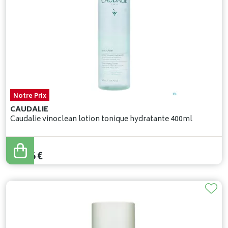
Notre Prix
CAUDALIE
Caudalie vinoclean lotion tonique hydratante 400ml
19
,
46
€