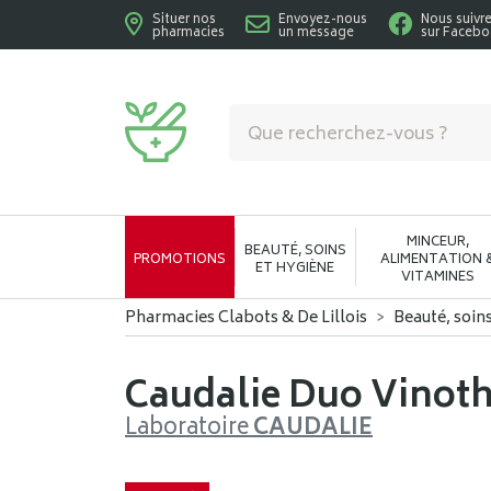
Situer nos
Envoyez-nous
Nous suivr
pharmacies
un message
sur Faceb
Pharmacies Clabots & De Lillois Votre phar
MINCEUR,
BEAUTÉ, SOINS
PROMOTIONS
ALIMENTATION 
ET HYGIÈNE
VITAMINES
Pharmacies Clabots & De Lillois
Beauté, soin
Caudalie Duo Vinoth
Laboratoire
CAUDALIE