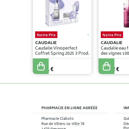
Notre Prix
Notre Prix
CAUDALIE
CAUDALIE
Caudalie Vinoperfect
Caudalie eau f
Coffret Spring 2025 3 Prod.
des vign
42
,
41
€
28
,
32
€
PHARMACIE EN LIGNE AGRÉÉE
IN
Pharmacie Clabots
Qu
Rue de Villers-la-Ville 78
Déc
Pos