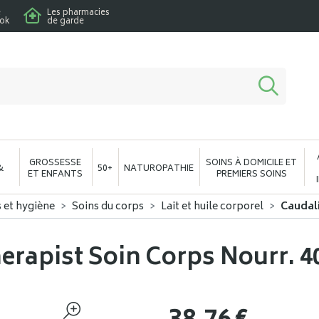
e
Les pharmacies
ook
de garde
macie en ligne à votre service
GROSSESSE
SOINS À DOMICILE ET
&
50+
NATUROPATHIE
ET ENFANTS
PREMIERS SOINS
s et hygiène
Soins du corps
Lait et huile corporel
Caudali
erapist Soin Corps Nourr. 