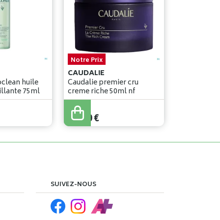
Notre Prix
CAUDALIE
oclean huile
Caudalie premier cru
soin demaquillante 75ml
creme riche 50ml nf
79
,
30
€
SUIVEZ-NOUS