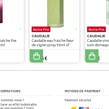
Notre Prix
Notre Prix
CAUDALIE
CAUDALIE
raiche the
Caudalie eau fraiche fleur
Caudalie vin
es 100ml
de vigne spray 50ml nf
24
,
65
€
9
,
86
€
FORMATIONS
MOYENS DE PAIEMENT
i sommes-nous ?
Paiement sécurisé
larer un effet indésirable
er une question / Soins