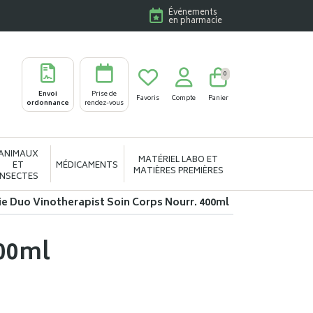
Événements
en pharmacie
0
Envoi
Prise de
Favoris
Compte
Panier
ordonnance
rendez-vous
ANIMAUX
MATÉRIEL LABO ET
ET
MÉDICAMENTS
MATIÈRES PREMIÈRES
INSECTES
e Duo Vinotherapist Soin Corps Nourr. 400ml
400ml