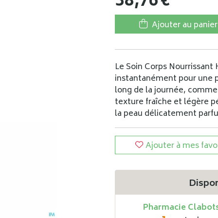
38
,
76
€
Ajouter au panier
Le Soin Corps Nourrissant 
instantanément pour une p
long de la journée, comme
texture fraîche et légère p
la peau délicatement parf
Ajouter à mes favo
Dispon
Pharmacie Clabot