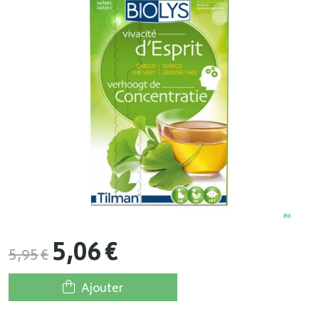
5
,
06
€
5
,
95
€
Ajouter