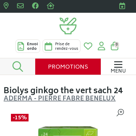
Pharmacies Clabots & De L
Envoi
Prise de
0
ordo
rendez-vous
PROMOTIONS
MENU
Biolys ginkgo the vert sach 24
ADERMA - PIERRE FABRE BENELUX
-15%