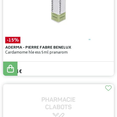
-15%
ADERMA - PIERRE FABRE BENELUX
Cardamome hle ess 5ml pranarom
19
,
70
€
16
,
74
€