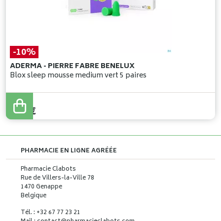
-10%
ADERMA - PIERRE FABRE BENELUX
Blox sleep mousse medium vert 5 paires
6
,
99
€
6
,
29
€
PHARMACIE EN LIGNE AGRÉÉE
Pharmacie Clabots
Rue de Villers-la-Ville 78
1470 Genappe
Belgique
Tél. : +32 67 77 23 21