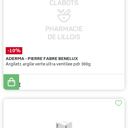
-10%
ADERMA - PIERRE FABRE BENELUX
Argiletz argile verte ultra ventilee pdr 300g
7
,
50
€
6
,
75
€