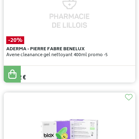
-20%
ADERMA - PIERRE FABRE BENELUX
Avene cleanance gel nettoyant 400ml promo -5
19
,
90
€
15
,
92
€