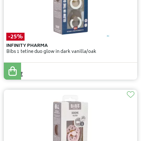
-25%
INFINITY PHARMA
Bibs 1 tetine duo glow in dark vanilla/oak
12
,
95
€
9
,
71
€