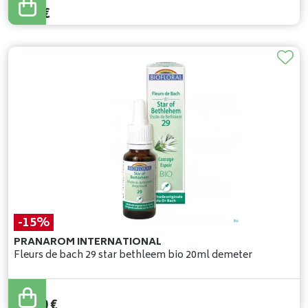
8
,
54
€
-15%
PRANAROM INTERNATIONAL
Fleurs de bach 29 star bethleem bio 20ml demeter
14
,
00
€
11
,
90
€