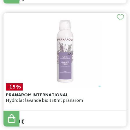
-15%
PRANAROM INTERNATIONAL
Hydrolat lavande bio 150ml pranarom
15
,
40
€
13
,
09
€