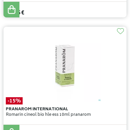
21
,
50
€
15
,
05
€
-15%
PRANAROM INTERNATIONAL
Romarin cineol bio hle ess 10ml pranarom
10
,
05
€