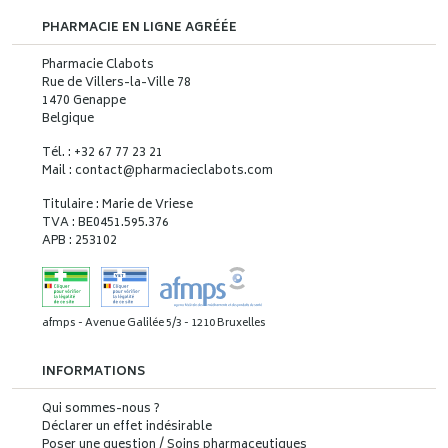
PHARMACIE EN LIGNE AGRÉÉE
Pharmacie Clabots
Rue de Villers-la-Ville 78
1470 Genappe
Belgique
Tél. : +32 67 77 23 21
Mail : contact
@
pharmacieclabots.com
Titulaire : Marie de Vriese
TVA : BE0451.595.376
APB : 253102
afmps - Avenue Galilée 5/3 - 1210 Bruxelles
INFORMATIONS
Qui sommes-nous ?
Déclarer un effet indésirable
Poser une question / Soins pharmaceutiques