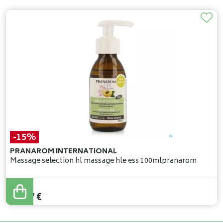
-15%
PRANAROM INTERNATIONAL
Massage selection hl massage hle ess 100mlpranarom
13
,
50
€
11
,
47
€