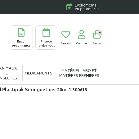
Événements
en pharmacie
0
Envoi
Prise de
Favoris
Compte
Panier
ordonnance
rendez-vous
ANIMAUX
MATÉRIEL LABO ET
ET
MÉDICAMENTS
MATIÈRES PREMIÈRES
INSECTES
 Plastipak Seringue Luer 20ml 1 300613