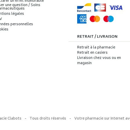
larer un effet indésirable
er une question / Soins
armaceutiques
ntions légales
V
nnées personnelles
okies
RETRAIT / LIVRAISON
Retrait à la pharmacie
Retrait en casiers
Livraison chez vous ou en
magasin
acie Clabots
-
Tous droits réservés
-
Votre pharmacie sur Internet av