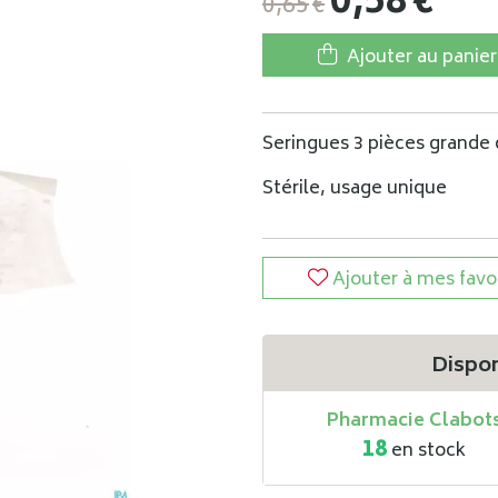
0
,
58
€
0
,
65
€
Ajouter au panier
Seringues 3 pièces grande 
Stérile, usage unique
Ajouter à mes favo
Dispon
Pharmacie Clabot
18
en stock