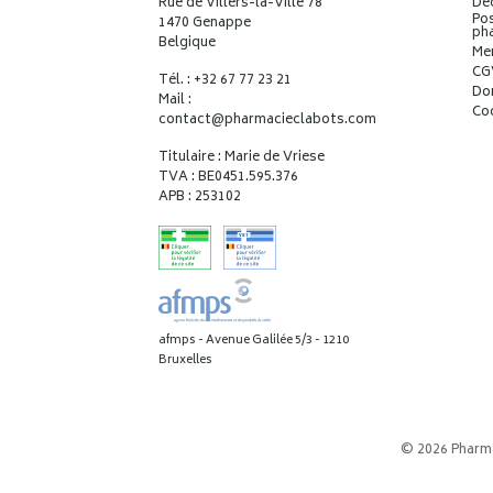
Rue de Villers-la-Ville 78
Déc
Pos
1470 Genappe
ph
Belgique
Me
CG
Tél. : +32 67 77 23 21
Do
Mail :
Co
contact
@
pharmacieclabots.com
Titulaire : Marie de Vriese
TVA : BE0451.595.376
APB : 253102
afmps - Avenue Galilée 5/3 - 1210
Bruxelles
© 2026 Pharm