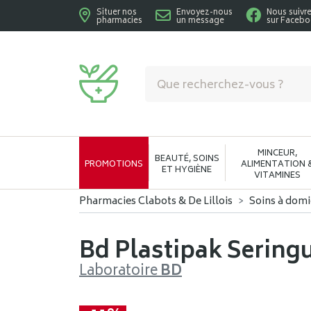
Situer nos
Envoyez-nous
Nous suivr
pharmacies
un message
sur Faceb
Pharmacies Clabots & De Lillois Votre phar
MINCEUR,
BEAUTÉ, SOINS
PROMOTIONS
ALIMENTATION 
ET HYGIÈNE
VITAMINES
Pharmacies Clabots & De Lillois
Soins à domi
Bd Plastipak Seringu
Laboratoire
BD