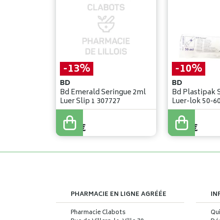
-13%
-10%
BD
BD
Bd Emerald Seringue 2ml
Bd Plastipak S
Luer Slip 1 307727
Luer-lok 50-6
0
,
08
€
1
,
14
€
0
,
07
€
1
,
03
€
PHARMACIE EN LIGNE AGRÉÉE
IN
Pharmacie Clabots
Qu