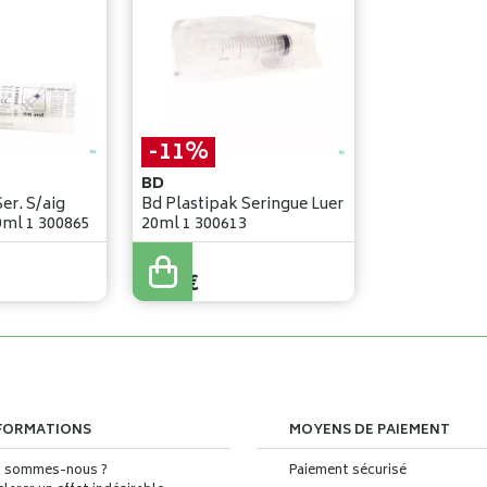
-11%
BD
er. S/aig
Bd Plastipak Seringue Luer
0ml 1 300865
20ml 1 300613
0
,
65
€
0
,
58
€
FORMATIONS
MOYENS DE PAIEMENT
i sommes-nous ?
Paiement sécurisé