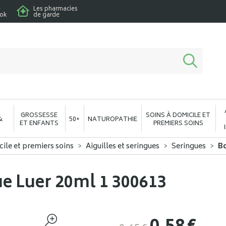
e
Les pharmacies
ook
de garde
macie en ligne à votre service
GROSSESSE
SOINS À DOMICILE ET
&
50+
NATUROPATHIE
ET ENFANTS
PREMIERS SOINS
cile et premiers soins
Aiguilles et seringues
Seringues
Bd
e Luer 20ml 1 300613