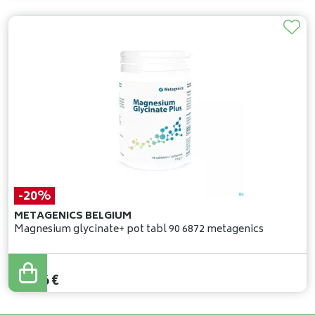
-20%
METAGENICS BELGIUM
Magnesium glycinate+ pot tabl 90 6872 metagenics
33
,
20
€
26
,
56
€