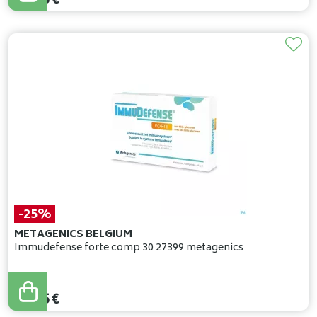
28
,
98
€
-25%
METAGENICS BELGIUM
Immudefense forte comp 30 27399 metagenics
37
,
40
€
28
,
05
€