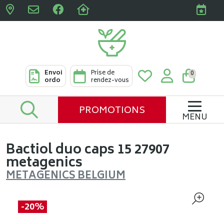
Pharmacies Clabots & De L
Envoi
Prise de
0
ordo
rendez-vous
PROMOTIONS
MENU
Bactiol duo caps 15 27907
metagenics
METAGENICS BELGIUM
-20%