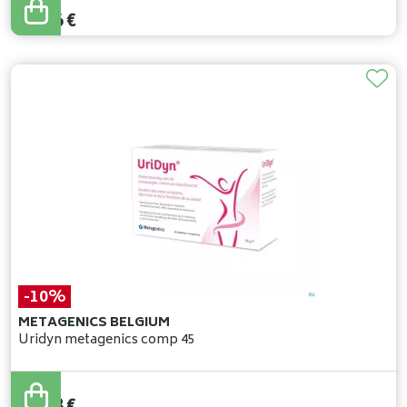
68
,
40
€
44
,
46
€
-10%
METAGENICS BELGIUM
Uridyn metagenics comp 45
32
,
20
€