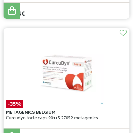
37
,
80
€
30
,
24
€
-35%
METAGENICS BELGIUM
Curcudyn forte caps 90+15 27052 metagenics