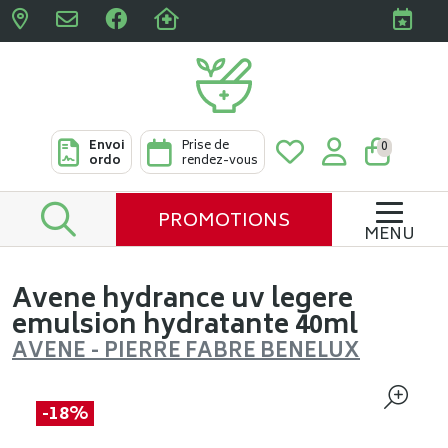
Pharmacies Clabots & De L
Envoi
Prise de
0
ordo
rendez-vous
PROMOTIONS
MENU
Avene hydrance uv legere
emulsion hydratante 40ml
AVENE - PIERRE FABRE BENELUX
-18%