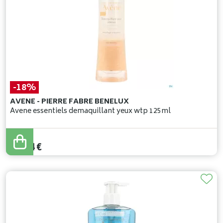
-18%
AVENE - PIERRE FABRE BENELUX
Avene essentiels demaquillant yeux wtp 125ml
20
,
90
€
17
,
14
€