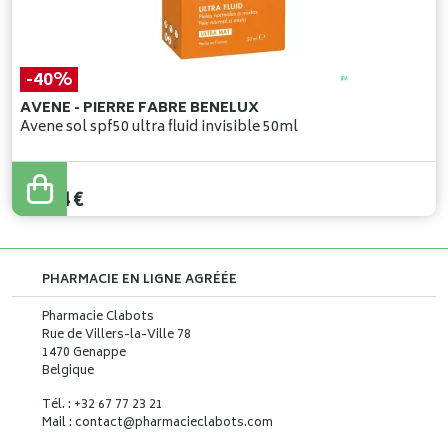
-40%
AVENE - PIERRE FABRE BENELUX
Avene sol spf50 ultra fluid invisible 50ml
23
,
90
€
14
,
34
€
PHARMACIE EN LIGNE AGRÉÉE
Pharmacie Clabots
Rue de Villers-la-Ville 78
1470 Genappe
Belgique
Tél. : +32 67 77 23 21
Mail : contact
@
pharmacieclabots.com