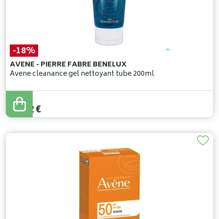
-18%
AVENE - PIERRE FABRE BENELUX
Avene cleanance gel nettoyant tube 200ml
19
,
90
€
16
,
32
€