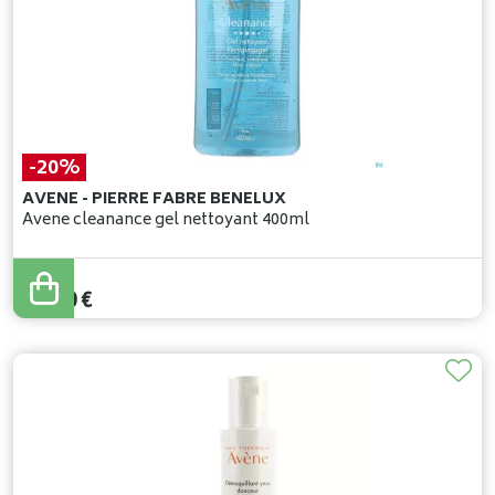
-20%
AVENE - PIERRE FABRE BENELUX
Avene cleanance gel nettoyant 400ml
24
,
90
€
19
,
90
€