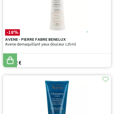
-18%
AVENE - PIERRE FABRE BENELUX
Avene demaquillant yeux douceur 125ml
19
,
90
€
16
,
32
€