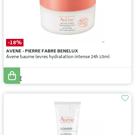
-18%
AVENE - PIERRE FABRE BENELUX
Avene baume levres hydratation intense 24h 10ml
11
,
50
€
9
,
43
€