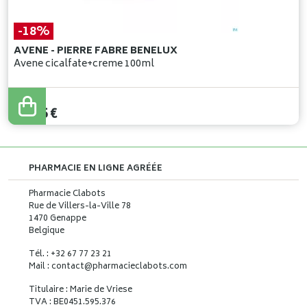
-18%
AVENE - PIERRE FABRE BENELUX
Avene cicalfate+creme 100ml
22
,
50
€
18
,
45
€
PHARMACIE EN LIGNE AGRÉÉE
Pharmacie Clabots
Rue de Villers-la-Ville 78
1470 Genappe
Belgique
Tél. : +32 67 77 23 21
Mail : contact
@
pharmacieclabots.com
Titulaire : Marie de Vriese
TVA : BE0451.595.376