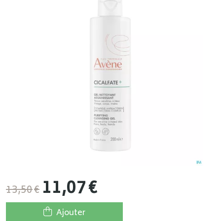
11
,
07
€
13
,
50
€
Ajouter