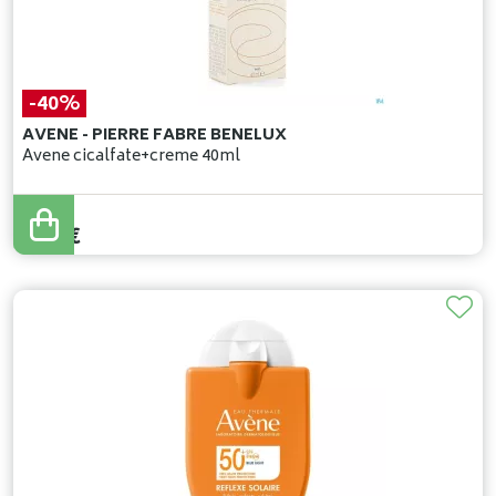
-40%
AVENE - PIERRE FABRE BENELUX
Avene cicalfate+creme 40ml
13
,
89
€
8
,
33
€