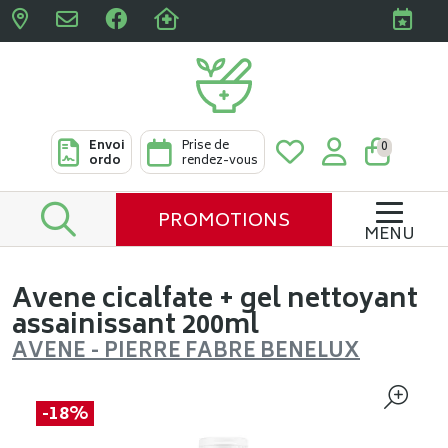
Pharmacies Clabots & De L
Envoi
Prise de
0
ordo
rendez-vous
PROMOTIONS
MENU
Avene cicalfate + gel nettoyant
assainissant 200ml
AVENE - PIERRE FABRE BENELUX
-18%