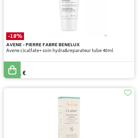
-18%
AVENE - PIERRE FABRE BENELUX
Avene cicalfate+ soin hydra&reparateur tube 40ml
15
,
50
€
12
,
71
€