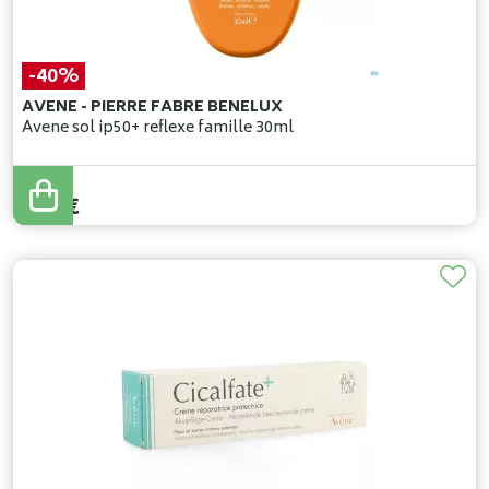
-40%
AVENE - PIERRE FABRE BENELUX
Avene sol ip50+ reflexe famille 30ml
15
,
20
€
9
,
12
€