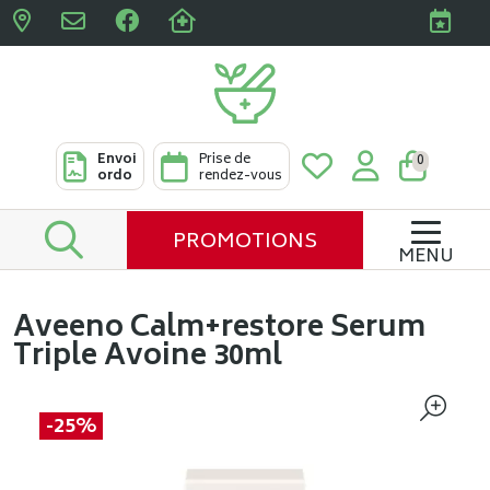
Pharmacies Clabots & De L
Envoi
Prise de
0
ordo
rendez-vous
PROMOTIONS
MENU
Aveeno Calm+restore Serum
Triple Avoine 30ml
-25%