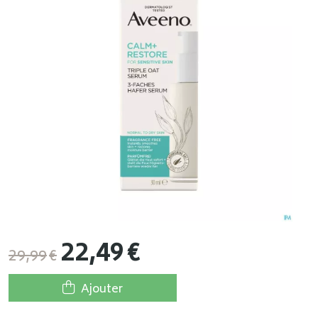
22
,
49
€
29
,
99
€
Ajouter