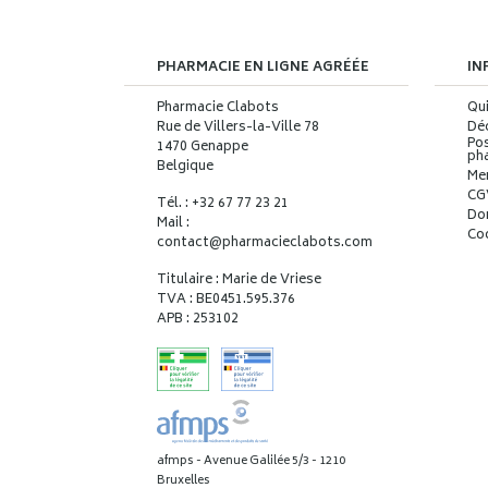
PHARMACIE EN LIGNE AGRÉÉE
IN
Pharmacie Clabots
Qu
Rue de Villers-la-Ville 78
Déc
Pos
1470 Genappe
ph
Belgique
Me
CG
Tél. : +32 67 77 23 21
Do
Mail :
Co
contact
@
pharmacieclabots.com
Titulaire : Marie de Vriese
TVA : BE0451.595.376
APB : 253102
afmps - Avenue Galilée 5/3 - 1210
Bruxelles