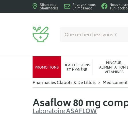
Situer nos
Envoyez-nous
Nous suivr
pharmacies
un message
sur Faceb
Pharmacies Clabots & De Lillois Votre phar
MINCEUR,
BEAUTÉ, SOINS
PROMOTIONS
ALIMENTATION 
ET HYGIÈNE
VITAMINES
Pharmacies Clabots & De Lillois
Médicament
Asaflow 80 mg compr.
Laboratoire
ASAFLOW