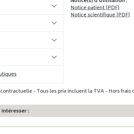
Notice(s) d’utilisation
:
Notice patient [PDF]
Notice scientifique [PDF]
utiques
ontractuelle - Tous les prix incluent la TVA - Hors frais d
intéresser :