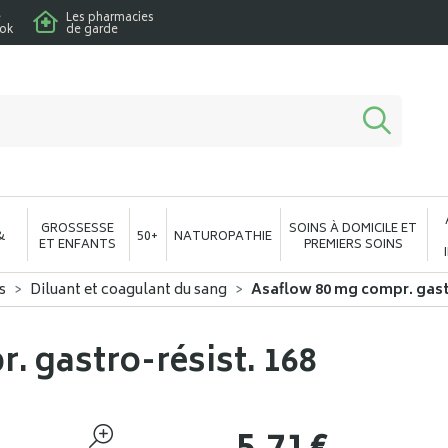
e
Les pharmacies
ook
de garde
macie en ligne à votre service
GROSSESSE
SOINS À DOMICILE ET
&
50+
NATUROPATHIE
ET ENFANTS
PREMIERS SOINS
s
Diluant et coagulant du sang
Asaflow 80 mg compr. gastr
 gastro-résist. 168