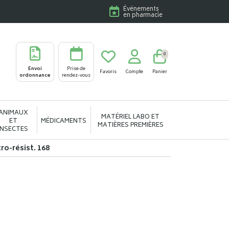
Événements
en pharmacie
0
Envoi
Prise de
Favoris
Compte
Panier
ordonnance
rendez-vous
ANIMAUX
MATÉRIEL LABO ET
ET
MÉDICAMENTS
MATIÈRES PREMIÈRES
INSECTES
o-résist. 168