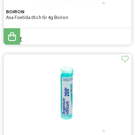
BOIRON
Asa Foetida 05ch Gr 4g Boiron
5
,
37
€