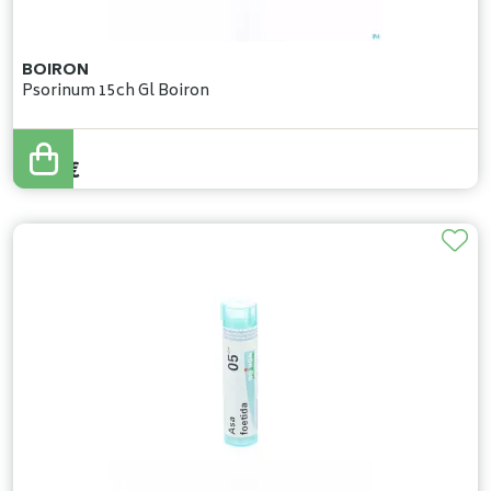
BOIRON
Psorinum 15ch Gl Boiron
4
,
60
€