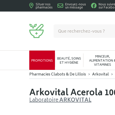
Situer nos
Envoyez-nous
Nous suivr
pharmacies
un message
sur Faceb
Pharmacies Clabots & De Lillois Votre phar
MINCEUR,
BEAUTÉ, SOINS
PROMOTIONS
ALIMENTATION 
ET HYGIÈNE
VITAMINES
Pharmacies Clabots & De Lillois
Arkovital
Arkovital Acerola 1
Laboratoire
ARKOVITAL