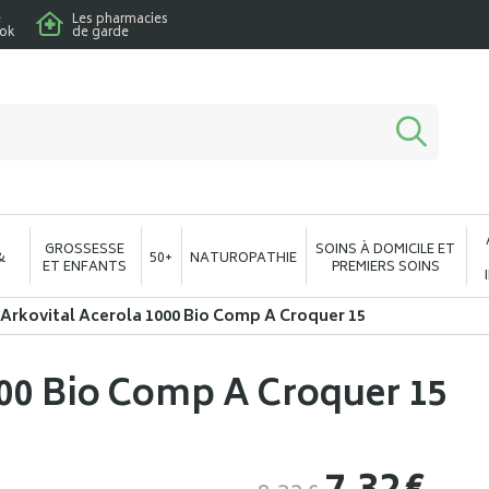
e
Les pharmacies
ook
de garde
macie en ligne à votre service
GROSSESSE
SOINS À DOMICILE ET
&
50+
NATUROPATHIE
ET ENFANTS
PREMIERS SOINS
Arkovital Acerola 1000 Bio Comp A Croquer 15
000 Bio Comp A Croquer 15