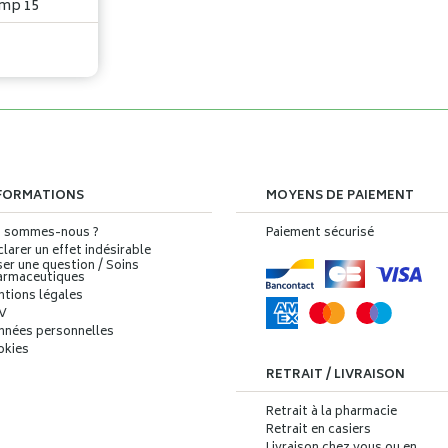
mp 15
FORMATIONS
MOYENS DE PAIEMENT
i sommes-nous ?
Paiement sécurisé
larer un effet indésirable
er une question / Soins
armaceutiques
ntions légales
V
nnées personnelles
okies
RETRAIT / LIVRAISON
Retrait à la pharmacie
Retrait en casiers