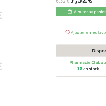
7
,
32
€
8
,
32
€
Ajouter au panier
Ajouter à mes favo
Dispon
Pharmacie Clabot
18
en stock