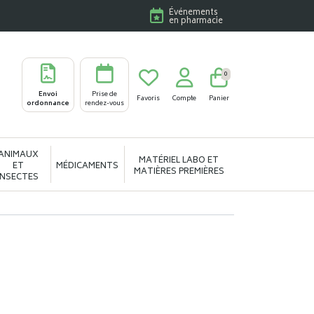
Événements
en pharmacie
0
Envoi
Prise de
Favoris
Compte
Panier
ordonnance
rendez-vous
ANIMAUX
MATÉRIEL LABO ET
ET
MÉDICAMENTS
MATIÈRES PREMIÈRES
INSECTES