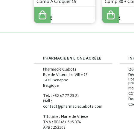
Comp A Croquer 15
Comp 30 + Co
8
,
32
€
14
,
90
€
7
,
32
€
9
,
68
€
PHARMACIE EN LIGNE AGRÉÉE
IN
Pharmacie Clabots
Qu
Rue de Villers-la-Ville 78
Déc
Pos
1470 Genappe
ph
Belgique
Me
CG
Tél. : +32 67 77 23 21
Do
Mail :
Co
contact
@
pharmacieclabots.com
Titulaire : Marie de Vriese
TVA : BE0451.595.376
APB : 253102