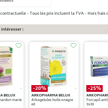
utiques
ontractuelle - Tous les prix incluent la TVA - Hors frais d
intéresser :
-20%
-25%
A BELUX
ARKOPHARMA BELUX
ARKOPHAR
hardon marie
Arkogelules huile onagre
Forcapil anti-c
60
3x30