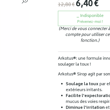
6
,
40
€
12
,
80
€
Indisponible
Prévenez-moi !
(Merci de vous connecter à
compte pour utiliser ce
fonction.)
Arkotus®: une formule inno
soulager la toux !
Arkotus® Sirop agit par son
Soulage la toux
par e
extérieurs irritants.
Facilite l'expectorat
mucus des voies respir
Diminue l'irritation
et