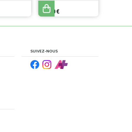
18
,
25
€
14
,
60
€
SUIVEZ-NOUS