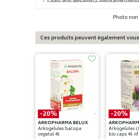
Poser une question / Soins pharmace
Photo non c
Ces produits peuvent également vous 
-20%
-20%
ARKOPHARMA BELUX
ARKOPHARM
Arkogelules bacopa
Arkogelules c
vegetal 45
bio caps 45 nf