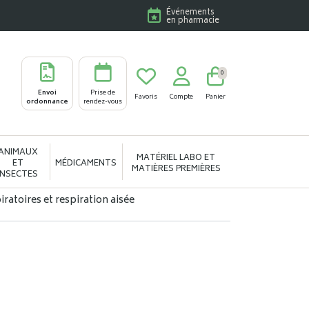
Événements
en pharmacie
0
Envoi
Prise de
Favoris
Compte
Panier
ordonnance
rendez-vous
ANIMAUX
MATÉRIEL LABO ET
ET
MÉDICAMENTS
MATIÈRES PREMIÈRES
INSECTES
iratoires et respiration aisée