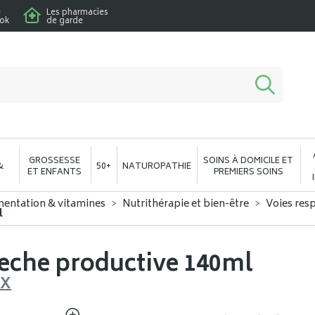
e
Les pharmacies
ook
de garde
macie en ligne à votre service
GROSSESSE
SOINS À DOMICILE ET
&
50+
NATUROPATHIE
ET ENFANTS
PREMIERS SOINS
mentation & vitamines
Nutrithérapie et bien-être
Voies resp
l
seche productive 140ml
UX