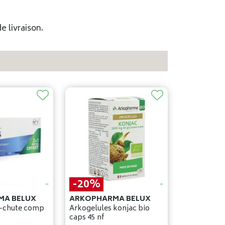
e livraison.
-20%
MA BELUX
ARKOPHARMA BELUX
hute comp
Arkogelules konjac bio
caps 45 nf