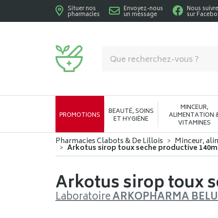
Situer nos
Envoyez-nous
Nous suivr
pharmacies
un message
sur Faceb
Pharmacies Clabots & De Lillois Votre phar
MINCEUR,
BEAUTÉ, SOINS
PROMOTIONS
ALIMENTATION 
ET HYGIÈNE
VITAMINES
Pharmacies Clabots & De Lillois
Minceur, ali
Arkotus sirop toux seche productive 140m
Arkotus sirop toux 
Laboratoire
ARKOPHARMA BEL