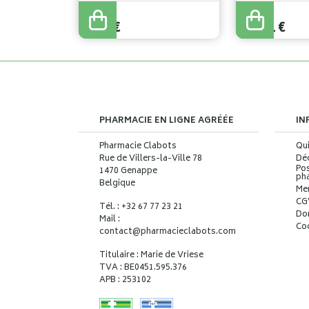
12
,
49
€
13
,
76
€
9
,
99
€
11
,
01
€
PHARMACIE EN LIGNE AGRÉÉE
IN
Pharmacie Clabots
Qu
Rue de Villers-la-Ville 78
Déc
Pos
1470 Genappe
ph
Belgique
Me
CG
Tél. : +32 67 77 23 21
Do
Mail :
Co
contact
@
pharmacieclabots.com
Titulaire : Marie de Vriese
TVA : BE0451.595.376
APB : 253102