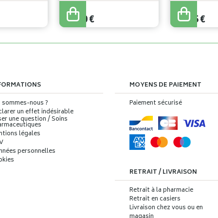
18
,
50
€
49
,
67
€
14
,
80
€
37
,
25
€
FORMATIONS
MOYENS DE PAIEMENT
i sommes-nous ?
Paiement sécurisé
larer un effet indésirable
er une question / Soins
armaceutiques
ntions légales
V
nnées personnelles
okies
RETRAIT / LIVRAISON
Retrait à la pharmacie
Retrait en casiers
Livraison chez vous ou en
magasin