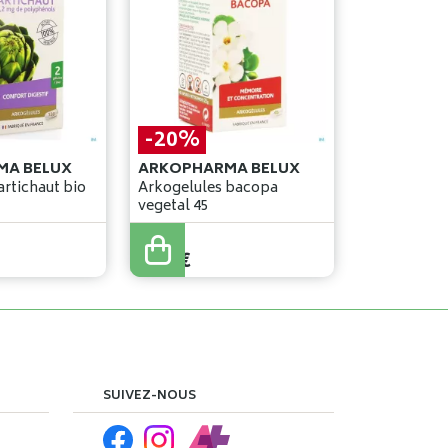
-20%
MA BELUX
ARKOPHARMA BELUX
artichaut bio
Arkogelules bacopa
vegetal 45
12
,
49
€
9
,
99
€
SUIVEZ-NOUS