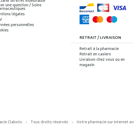
larer un effet indésirable
er une question / Soins
armaceutiques
ntions légales
V
nnées personnelles
okies
RETRAIT / LIVRAISON
Retrait à la pharmacie
Retrait en casiers
Livraison chez vous ou en
magasin
acie Clabots
-
Tous droits réservés
-
Votre pharmacie sur Internet av