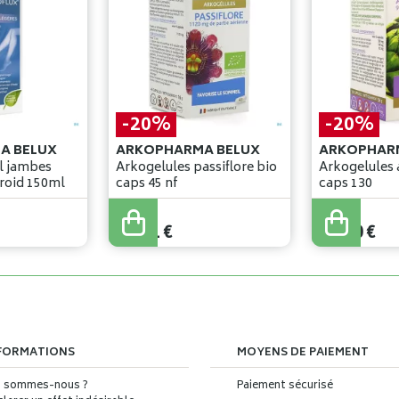
-20%
-20%
A BELUX
ARKOPHARMA BELUX
ARKOPHAR
l jambes
Arkogelules passiflore bio
Arkogelules 
legeres effet froid 150ml
caps 45 nf
caps 130
13
,
76
€
35
,
00
€
11
,
01
€
28
,
00
€
FORMATIONS
MOYENS DE PAIEMENT
i sommes-nous ?
Paiement sécurisé