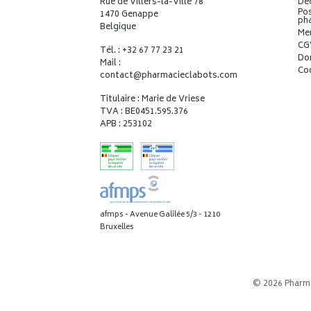
Rue de Villers-la-Ville 78
Déc
Pos
1470 Genappe
ph
Belgique
Me
CG
Tél. : +32 67 77 23 21
Do
Mail :
Co
contact
@
pharmacieclabots.com
Titulaire : Marie de Vriese
TVA : BE0451.595.376
APB : 253102
afmps - Avenue Galilée 5/3 - 1210
Bruxelles
© 2026 Pharm