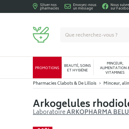
Situer nos
Envoyez-nous
Nous suivr
pharmacies
un message
sur Faceb
Pharmacies Clabots & De Lillois Votre phar
MINCEUR,
BEAUTÉ, SOINS
PROMOTIONS
ALIMENTATION 
ET HYGIÈNE
VITAMINES
Pharmacies Clabots & De Lillois
Minceur, ali
Arkogelules rhodiol
Laboratoire
ARKOPHARMA BEL