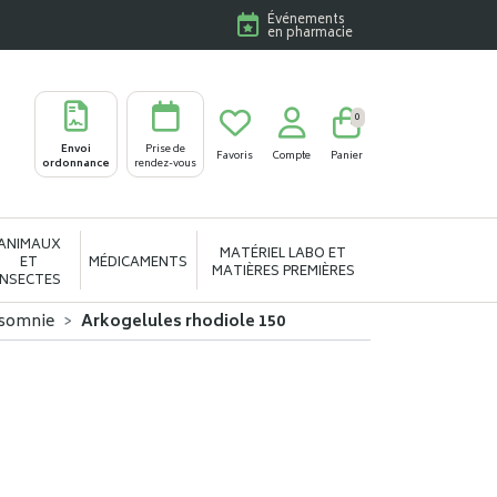
Événements
en pharmacie
0
Envoi
Prise de
Favoris
Compte
Panier
ordonnance
rendez-vous
ANIMAUX
MATÉRIEL LABO ET
ET
MÉDICAMENTS
MATIÈRES PREMIÈRES
INSECTES
nsomnie
Arkogelules rhodiole 150