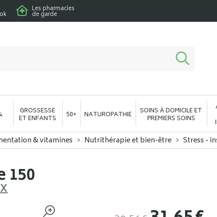
e
Les pharmacies
ook
de garde
macie en ligne à votre service
GROSSESSE
SOINS À DOMICILE ET
&
50+
NATUROPATHIE
ET ENFANTS
PREMIERS SOINS
mentation & vitamines
Nutrithérapie et bien-être
Stress - i
e 150
UX