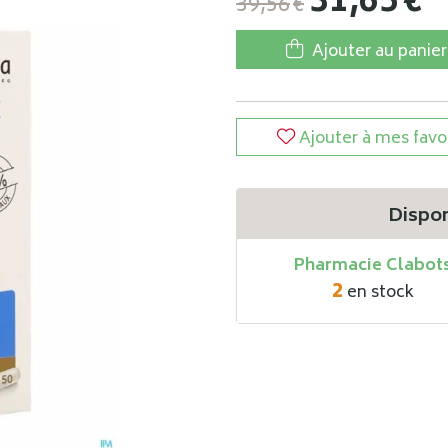
31
,
65
€
39
,
56
€
Ajouter au panier
Ajouter à mes favo
Dispon
Pharmacie Clabot
2
en stock