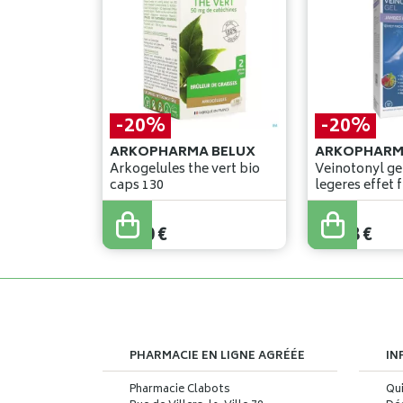
-20%
-20%
ARKOPHARMA BELUX
ARKOPHARM
Arkogelules the vert bio
Veinotonyl ge
caps 130
35
,
00
€
16
,
48
€
28
,
00
€
13
,
18
€
PHARMACIE EN LIGNE AGRÉÉE
IN
Pharmacie Clabots
Qu