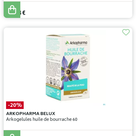
39
,
97
€
31
,
98
€
-20%
ARKOPHARMA BELUX
Arkogelules huile de bourrache 60
20
,
29
€