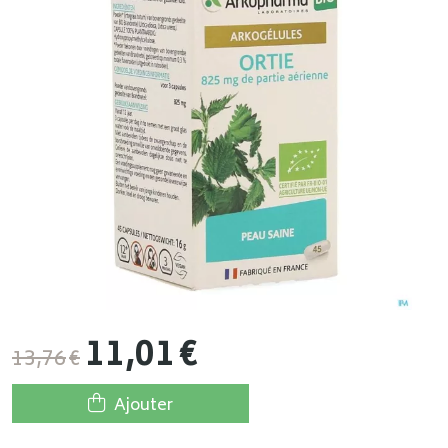
11
,
01
€
13
,
76
€
Ajouter