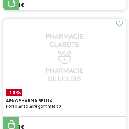
16
,
23
€
-10%
ARKOPHARMA BELUX
Forsolar solaire gommes 60
22
,
04
€
19
,
84
€