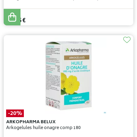
34
,
69
€
27
,
75
€
-20%
ARKOPHARMA BELUX
Arkogelules huile onagre comp 180