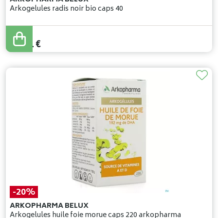
Arkogelules radis noir bio caps 40
13
,
76
€
11
,
01
€
-20%
ARKOPHARMA BELUX
Arkogelules huile foie morue caps 220 arkopharma