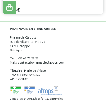
24
,
80
€
14
,
88
€
PHARMACIE EN LIGNE AGRÉÉE
Pharmacie Clabots
Rue de Villers-la-Ville 78
1470 Genappe
Belgique
Tél. : +32 67 77 23 21
Mail : contact
@
pharmacieclabots.com
Titulaire : Marie de Vriese
TVA : BE0451.595.376
APB : 253102
afmps - Avenue Galilée 5/3 - 1210 Bruxelles