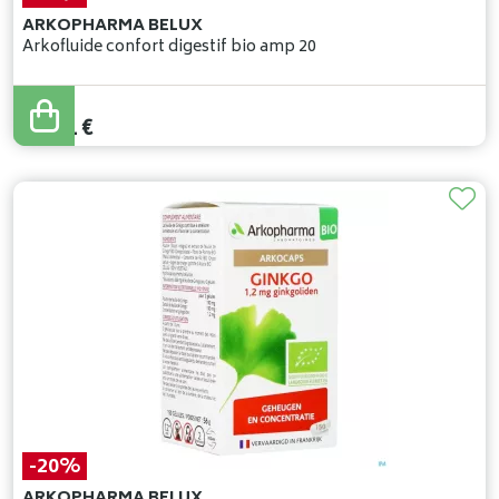
ARKOPHARMA BELUX
Arkofluide confort digestif bio amp 20
20
,
79
€
13
,
51
€
-20%
ARKOPHARMA BELUX