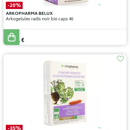
-20%
ARKOPHARMA BELUX
Arkogelules radis noir bio caps 40
13
,
76
€
11
,
01
€
-35%