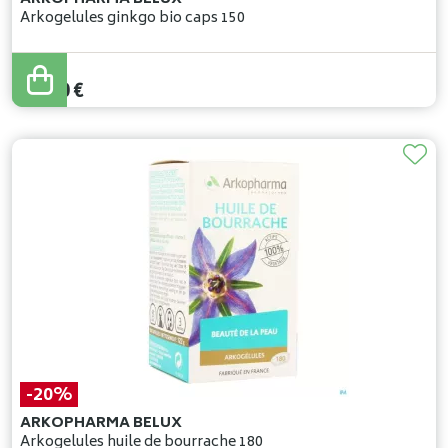
Arkogelules ginkgo bio caps 150
35
,
00
€
28
,
00
€
-20%
ARKOPHARMA BELUX
Arkogelules huile de bourrache 180