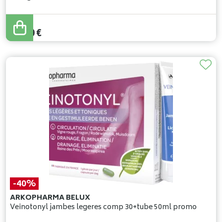
46
,
87
€
37
,
50
€
-40%
ARKOPHARMA BELUX
Veinotonyl jambes legeres comp 30+tube 50ml promo