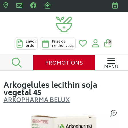
Pharmacies Clabots & De L
Envoi
Prise de
0
ordo
rendez-vous
PROMOTIONS
MENU
Arkogelules lecithin soja
vegetal 45
ARKOPHARMA BELUX