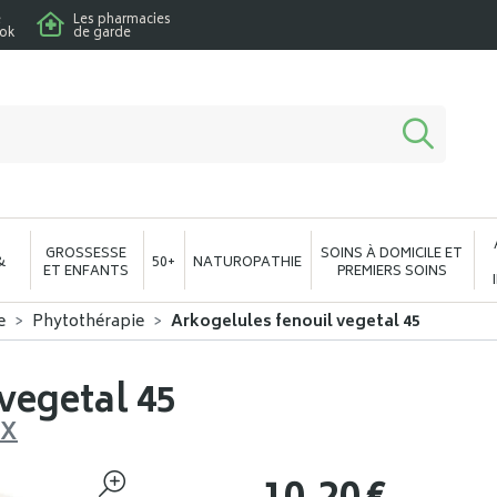
e
Les pharmacies
ook
de garde
macie en ligne à votre service
GROSSESSE
SOINS À DOMICILE ET
&
50+
NATUROPATHIE
ET ENFANTS
PREMIERS SOINS
e
Phytothérapie
Arkogelules fenouil vegetal 45
vegetal 45
UX