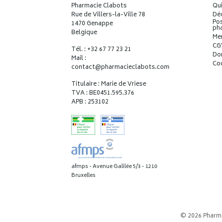
Pharmacie Clabots
Qu
Rue de Villers-la-Ville 78
Déc
Pos
1470 Genappe
ph
Belgique
Me
CG
Tél. : +32 67 77 23 21
Do
Mail :
Co
contact
@
pharmacieclabots.com
Titulaire : Marie de Vriese
TVA : BE0451.595.376
APB : 253102
afmps - Avenue Galilée 5/3 - 1210
Bruxelles
© 2026 Pharm