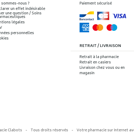
i sommes-nous ?
Paiement sécurisé
larer un effet indésirable
er une question / Soins
armaceutiques
ntions légales
V
nnées personnelles
okies
RETRAIT / LIVRAISON
Retrait à la pharmacie
Retrait en casiers
Livraison chez vous ou en
magasin
acie Clabots
-
Tous droits réservés
-
Votre pharmacie sur Internet av