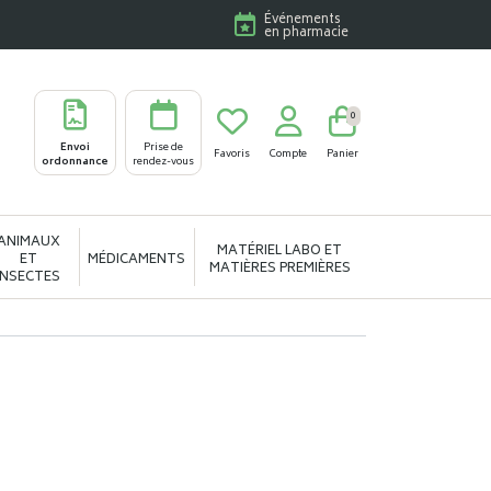
Événements
en pharmacie
0
Envoi
Prise de
Favoris
Compte
Panier
ordonnance
rendez-vous
ANIMAUX
MATÉRIEL LABO ET
ET
MÉDICAMENTS
MATIÈRES PREMIÈRES
INSECTES