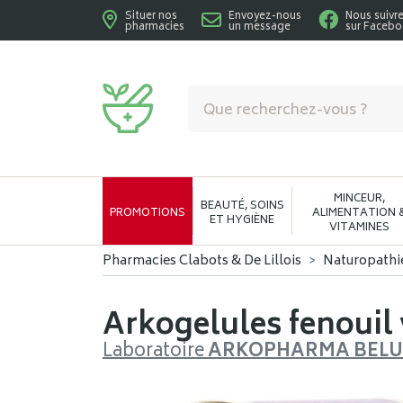
Situer nos
Envoyez-nous
Nous suivr
pharmacies
un message
sur Faceb
Pharmacies Clabots & De Lillois Votre phar
MINCEUR,
BEAUTÉ, SOINS
PROMOTIONS
ALIMENTATION 
ET HYGIÈNE
VITAMINES
Pharmacies Clabots & De Lillois
Naturopathi
Arkogelules fenouil 
Laboratoire
ARKOPHARMA BEL