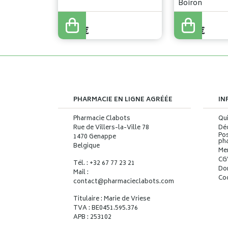
Boiron
4
,
60
€
5
,
37
€
PHARMACIE EN LIGNE AGRÉÉE
IN
Pharmacie Clabots
Qu
Rue de Villers-la-Ville 78
Déc
Pos
1470 Genappe
ph
Belgique
Me
CG
Tél. : +32 67 77 23 21
Do
Mail :
Co
contact
@
pharmacieclabots.com
Titulaire : Marie de Vriese
TVA : BE0451.595.376
APB : 253102