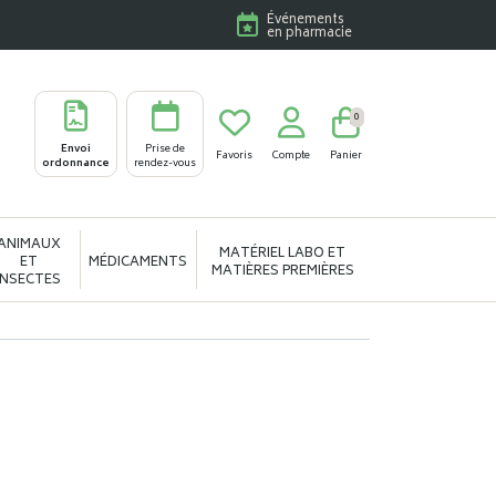
Événements
en pharmacie
0
Envoi
Prise de
Favoris
Compte
Panier
ordonnance
rendez-vous
ANIMAUX
MATÉRIEL LABO ET
ET
MÉDICAMENTS
MATIÈRES PREMIÈRES
INSECTES