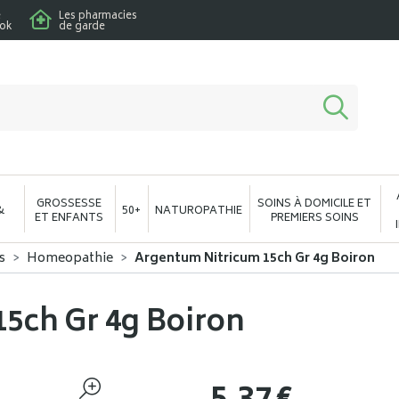
e
Les pharmacies
ook
de garde
macie en ligne à votre service
GROSSESSE
SOINS À DOMICILE ET
&
50+
NATUROPATHIE
ET ENFANTS
PREMIERS SOINS
s
Homeopathie
Argentum Nitricum 15ch Gr 4g Boiron
5ch Gr 4g Boiron