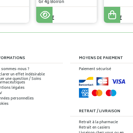
Gr 4g Boiron
5
,
37
€
5
,
37
€
FORMATIONS
MOYENS DE PAIEMENT
i sommes-nous ?
Paiement sécurisé
larer un effet indésirable
er une question / Soins
armaceutiques
ntions légales
V
nnées personnelles
okies
RETRAIT / LIVRAISON
Retrait à la pharmacie
Retrait en casiers