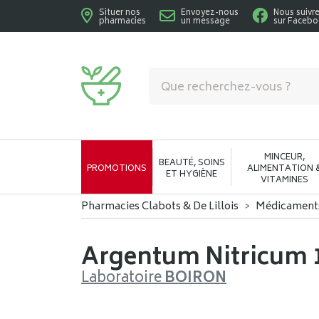
Situer nos
Envoyez-nous
Nous suivr
pharmacies
un message
sur Faceb
Pharmacies Clabots & De Lillois Votre phar
MINCEUR,
BEAUTÉ, SOINS
PROMOTIONS
ALIMENTATION 
ET HYGIÈNE
VITAMINES
Pharmacies Clabots & De Lillois
Médicament
Argentum Nitricum 1
Laboratoire
BOIRON