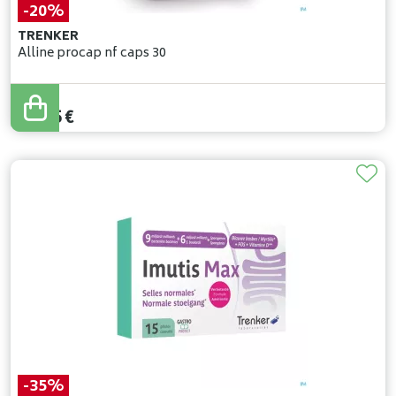
-20%
TRENKER
Alline procap nf caps 30
22
,
69
€
18
,
15
€
-35%