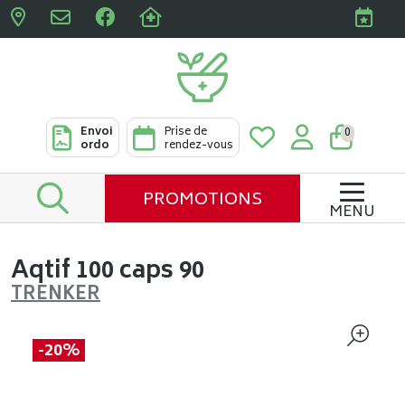
Pharmacies Clabots & De L
Envoi
Prise de
0
ordo
rendez-vous
PROMOTIONS
MENU
Aqtif 100 caps 90
TRENKER
-20%