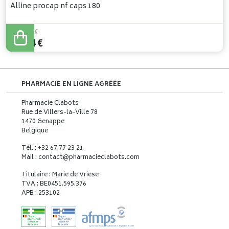
Alline procap nf caps 180
104
,
99
€
78
,
74
€
PHARMACIE EN LIGNE AGRÉÉE
Pharmacie Clabots
Rue de Villers-la-Ville 78
1470 Genappe
Belgique
Tél. : +32 67 77 23 21
Mail : contact
@
pharmacieclabots.com
Titulaire : Marie de Vriese
TVA : BE0451.595.376
APB : 253102