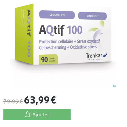
63
,
99
€
79
,
99
€
Ajouter