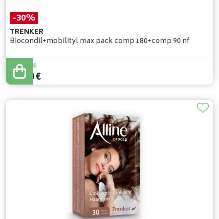
-30%
TRENKER
Biocondil+mobilityl max pack comp 180+comp 90 nf
107
,
29
€
75
,
10
€