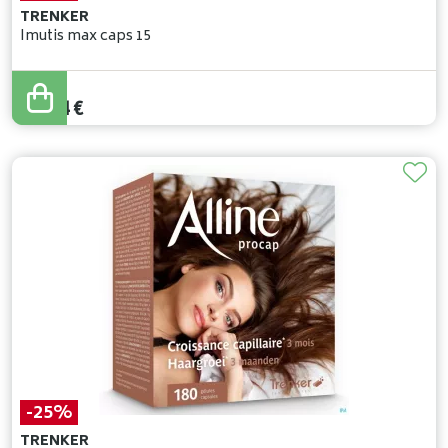
TRENKER
Imutis max caps 15
16
,
99
€
11
,
04
€
-25%
TRENKER