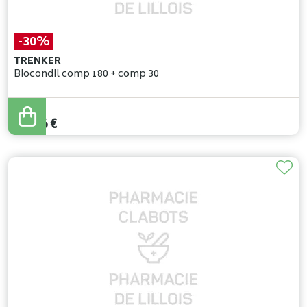
-30%
TRENKER
Biocondil comp 180 + comp 30
56
,
95
€
39
,
86
€