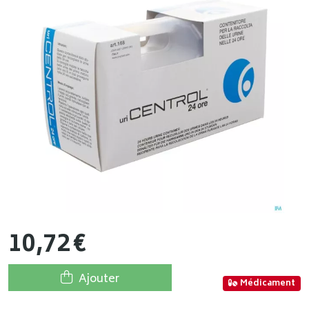
10
,
72
€
Ajouter
Médicament