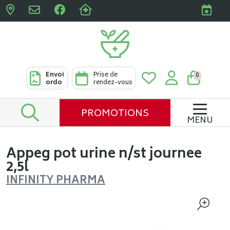
Pharmacies Clabots & De L
Envoi
Prise de
0
ordo
rendez-vous
PROMOTIONS
MENU
Appeg pot urine n/st journee
2,5l
INFINITY PHARMA