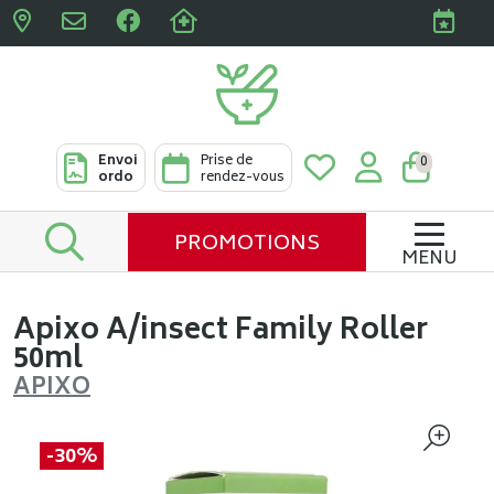
Pharmacies Clabots & De L
Envoi
Prise de
0
ordo
rendez-vous
PROMOTIONS
MENU
Apixo A/insect Family Roller
50ml
APIXO
-30%