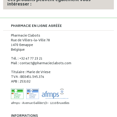
Ces produits peuvent également vous
intéresser :
PHARMACIE EN LIGNE AGRÉÉE
Pharmacie Clabots
Rue de Villers-la-Ville 78
1470 Genappe
Belgique
Tél. : +32 67 77 23 21
Mail : contact
@
pharmacieclabots.com
Titulaire : Marie de Vriese
TVA : BE0451.595.376
APB : 253102
afmps - Avenue Galilée 5/3 - 1210 Bruxelles
INFORMATIONS