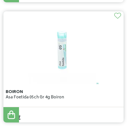
BOIRON
Asa Foetida 05ch Gr 4g Boiron
5
,
37
€