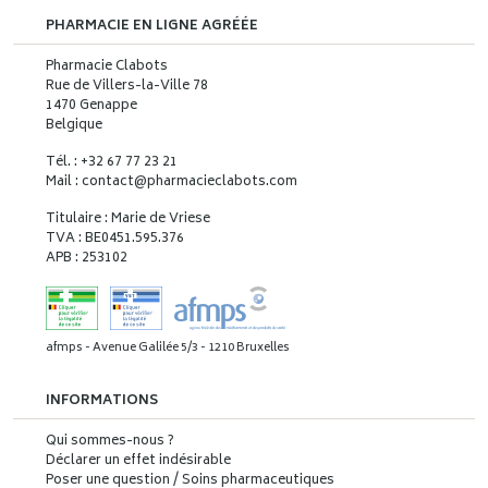
PHARMACIE EN LIGNE AGRÉÉE
Pharmacie Clabots
Rue de Villers-la-Ville 78
1470 Genappe
Belgique
Tél. : +32 67 77 23 21
Mail : contact
@
pharmacieclabots.com
Titulaire : Marie de Vriese
TVA : BE0451.595.376
APB : 253102
afmps - Avenue Galilée 5/3 - 1210 Bruxelles
INFORMATIONS
Qui sommes-nous ?
Déclarer un effet indésirable
Poser une question / Soins pharmaceutiques