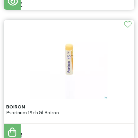
5
,
37
€
BOIRON
Psorinum 15ch Gl Boiron
4
,
60
€