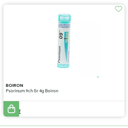
BOIRON
Psorinum 9ch Gr 4g Boiron
5
,
37
€