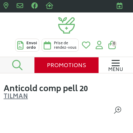
Pharmacies Clabots & De L
Envoi
Prise de
0
ordo
rendez-vous
PROMOTIONS
MENU
Anticold comp pell 20
TILMAN