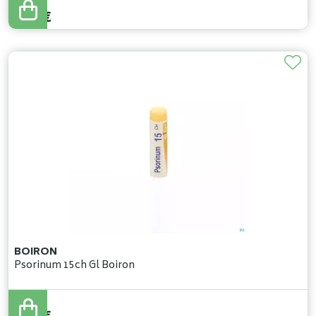
5
,
37
€
BOIRON
Psorinum 15ch Gl Boiron