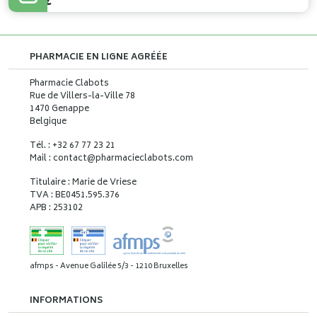
4
,
60
€
PHARMACIE EN LIGNE AGRÉÉE
Pharmacie Clabots
Rue de Villers-la-Ville 78
1470 Genappe
Belgique
Tél. : +32 67 77 23 21
Mail : contact
@
pharmacieclabots.com
Titulaire : Marie de Vriese
TVA : BE0451.595.376
APB : 253102
afmps - Avenue Galilée 5/3 - 1210 Bruxelles
INFORMATIONS