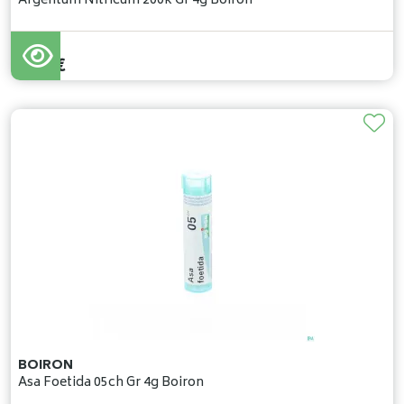
Argentum Nitricum 200k Gr 4g Boiron
5
,
37
€
BOIRON
Asa Foetida 05ch Gr 4g Boiron