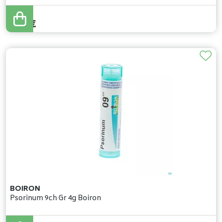
5
,
37
€
BOIRON
Psorinum 9ch Gr 4g Boiron