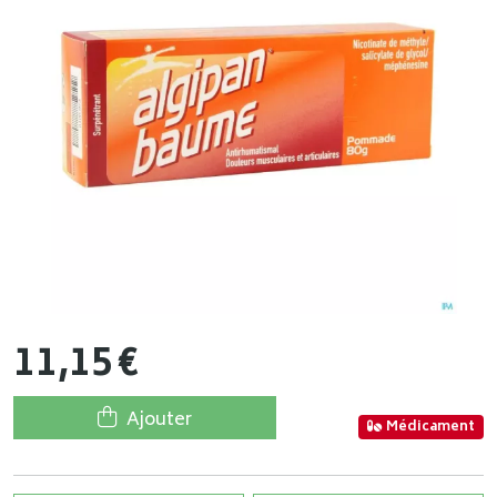
11
,
15
€
Ajouter
Médicament