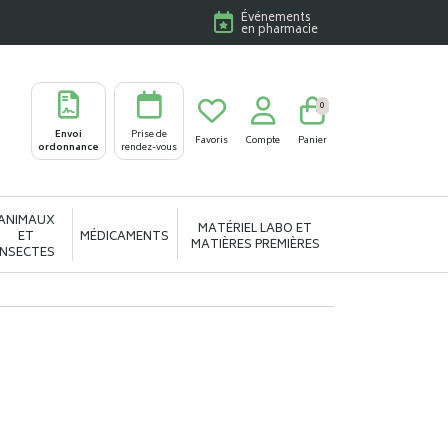
Événements
en pharmacie
0
Envoi
Prise de
Favoris
Compte
Panier
ordonnance
rendez-vous
ANIMAUX
MATÉRIEL LABO ET
ET
MÉDICAMENTS
MATIÈRES PREMIÈRES
INSECTES