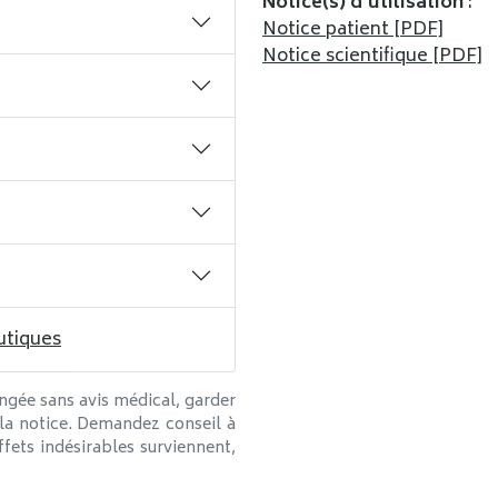
Notice(s) d’utilisation
:
Notice patient [PDF]
Notice scientifique [PDF]
utiques
ngée sans avis médical, garder
 la notice. Demandez conseil à
fets indésirables surviennent,