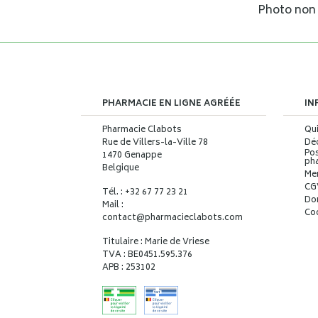
Photo non c
PHARMACIE EN LIGNE AGRÉÉE
IN
Pharmacie Clabots
Qu
Rue de Villers-la-Ville 78
Déc
Pos
1470 Genappe
ph
Belgique
Me
CG
Tél. : +32 67 77 23 21
Do
Mail :
Co
contact
@
pharmacieclabots.com
Titulaire : Marie de Vriese
TVA : BE0451.595.376
APB : 253102