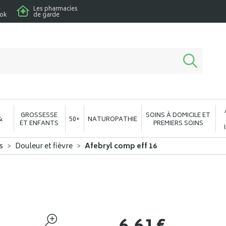
e
Les pharmacies
ook
de garde
macie en ligne à votre service
GROSSESSE
SOINS À DOMICILE ET
&
50+
NATUROPATHIE
ET ENFANTS
PREMIERS SOINS
s
Douleur et fièvre
Afebryl comp eff 16