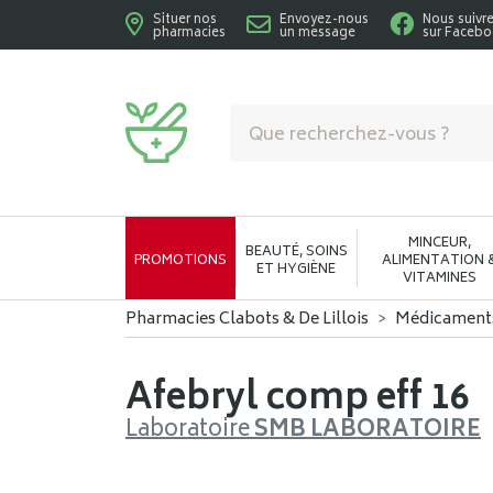
Situer nos
Envoyez-nous
Nous suivr
pharmacies
un message
sur Faceb
Pharmacies Clabots & De Lillois Votre phar
MINCEUR,
BEAUTÉ, SOINS
PROMOTIONS
ALIMENTATION 
ET HYGIÈNE
VITAMINES
Pharmacies Clabots & De Lillois
Médicament
Afebryl comp eff 16
Laboratoire
SMB LABORATOIRE