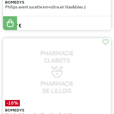
BOMEDYS
Philips avent sucette 6m+ultra air lilas&bleu 2
10
,
87
€
-10%
BOMEDYS