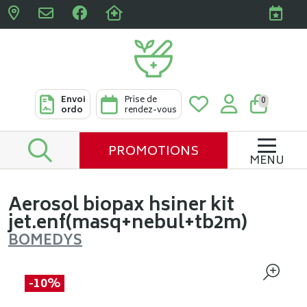
Pharmacies Clabots & De L
Envoi
Prise de
0
ordo
rendez-vous
PROMOTIONS
MENU
Aerosol biopax hsiner kit
jet.enf(masq+nebul+tb2m)
BOMEDYS
-10%