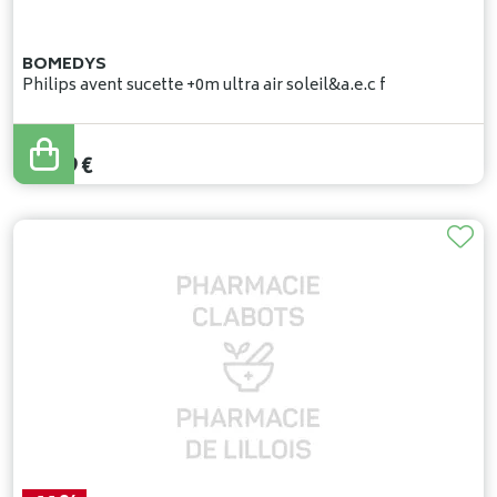
BOMEDYS
Philips avent sucette +0m ultra air soleil&a.e.c f
10
,
59
€