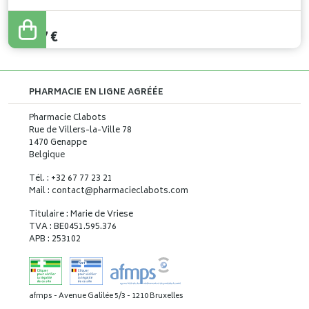
10
,
87
€
PHARMACIE EN LIGNE AGRÉÉE
Pharmacie Clabots
Rue de Villers-la-Ville 78
1470 Genappe
Belgique
Tél. : +32 67 77 23 21
Mail : contact
@
pharmacieclabots.com
Titulaire : Marie de Vriese
TVA : BE0451.595.376
APB : 253102
afmps - Avenue Galilée 5/3 - 1210 Bruxelles