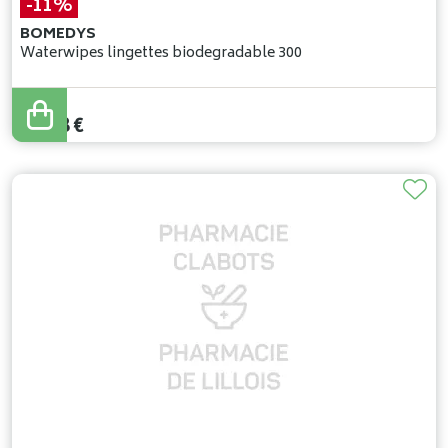
-11%
BOMEDYS
Waterwipes lingettes biodegradable 300
17
,
06
€
15
,
18
€