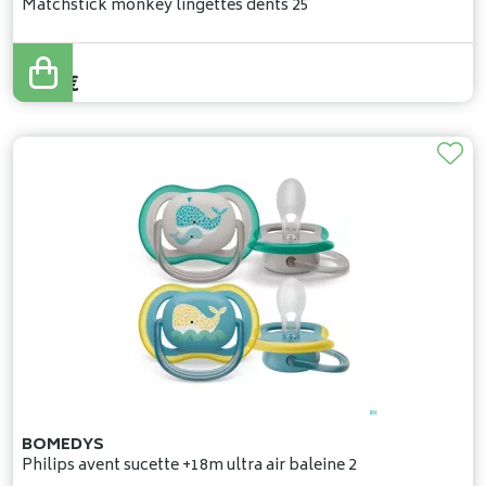
Matchstick monkey lingettes dents 25
6
,
03
€
5
,
43
€
BOMEDYS
Philips avent sucette +18m ultra air baleine 2