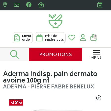
Pharmacies Clabots & De L
Envoi
Prise de
0
ordo
rendez-vous
PROMOTIONS
MENU
Aderma indisp. pain dermato
avoine 100g nf
ADERMA - PIERRE FABRE BENELUX
-15%