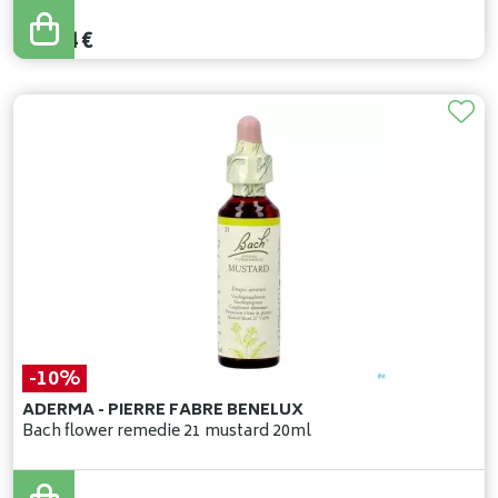
50
,
05
€
42
,
54
€
-10%
ADERMA - PIERRE FABRE BENELUX
Bach flower remedie 21 mustard 20ml
15
,
99
€