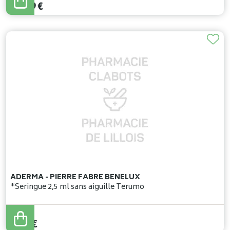
14
,
39
€
ADERMA - PIERRE FABRE BENELUX
*Seringue 2,5 ml sans aiguille Terumo
0
,
40
€