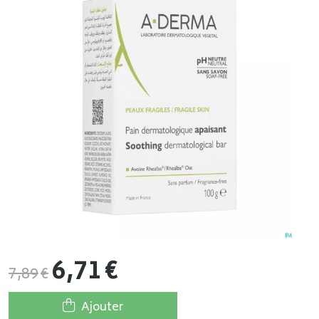
6
,
71
€
7
,
89
€
Ajouter