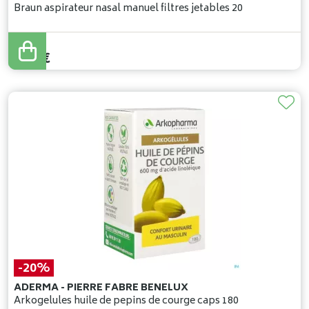
Braun aspirateur nasal manuel filtres jetables 20
5
,
99
€
5
,
39
€
-20%
ADERMA - PIERRE FABRE BENELUX
Arkogelules huile de pepins de courge caps 180