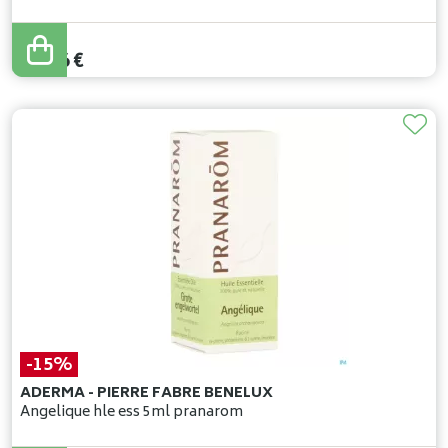
36
,
58
€
29
,
26
€
-15%
ADERMA - PIERRE FABRE BENELUX
Angelique hle ess 5ml pranarom