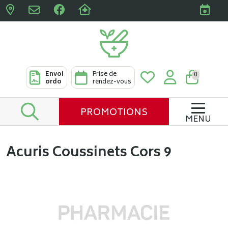
Pharmacies Clabots & De L
Envoi
Prise de
0
ordo
rendez-vous
PROMOTIONS
MENU
Acuris Coussinets Cors 9