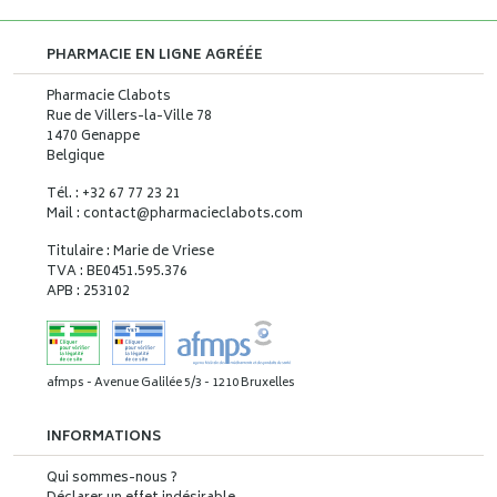
PHARMACIE EN LIGNE AGRÉÉE
Pharmacie Clabots
Rue de Villers-la-Ville 78
1470 Genappe
Belgique
Tél. : +32 67 77 23 21
Mail : contact
@
pharmacieclabots.com
Titulaire : Marie de Vriese
TVA : BE0451.595.376
APB : 253102
afmps - Avenue Galilée 5/3 - 1210 Bruxelles
INFORMATIONS
Qui sommes-nous ?