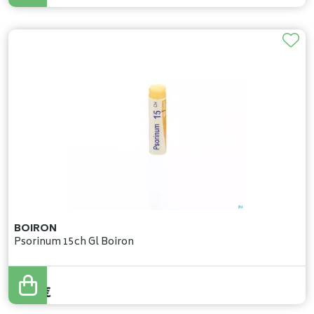
BOIRON
Psorinum 15ch Gl Boiron
4
,
60
€