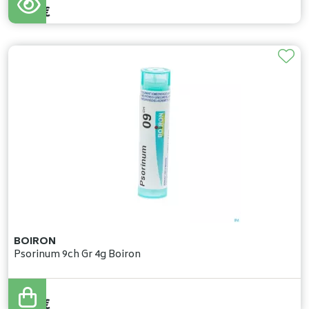
5
,
37
€
BOIRON
Psorinum 9ch Gr 4g Boiron
5
,
37
€