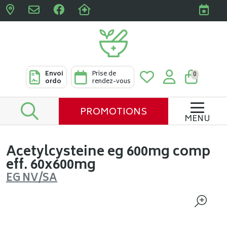
Pharmacies Clabots & De L
Envoi
Prise de
0
ordo
rendez-vous
PROMOTIONS
MENU
Acetylcysteine eg 600mg comp
eff. 60x600mg
EG NV/SA