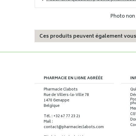
Photo non c
Ces produits peuvent également vous 
PHARMACIE EN LIGNE AGRÉÉE
IN
Pharmacie Clabots
Qu
Rue de Villers-la-Ville 78
Déc
Pos
1470 Genappe
ph
Belgique
Me
CG
Tél. : +32 67 77 23 21
Do
Mail :
Co
contact
@
pharmacieclabots.com