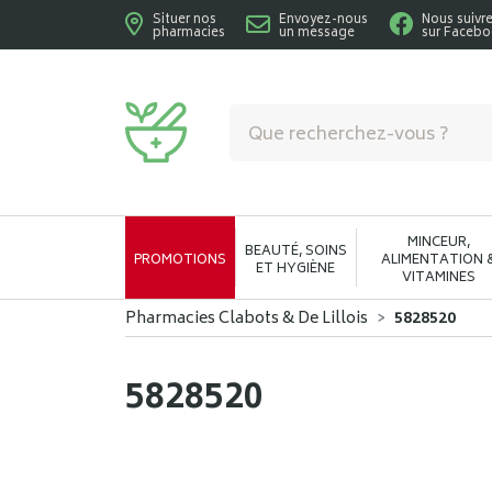
Situer nos
Envoyez-nous
Nous suivr
pharmacies
un message
sur Faceb
Pharmacies Clabots & De Lillois Votre phar
MINCEUR,
BEAUTÉ, SOINS
PROMOTIONS
ALIMENTATION 
ET HYGIÈNE
VITAMINES
Pharmacies Clabots & De Lillois
5828520
5828520