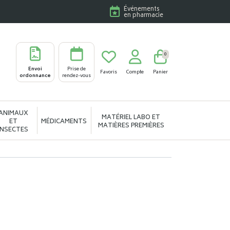
Événements
en pharmacie
0
Envoi
Prise de
Favoris
Compte
Panier
ordonnance
rendez-vous
ANIMAUX
MATÉRIEL LABO ET
ET
MÉDICAMENTS
MATIÈRES PREMIÈRES
INSECTES