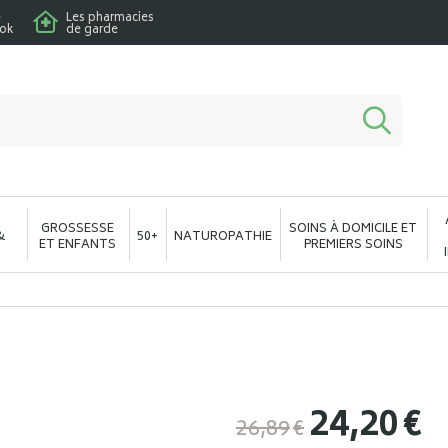
e
Les pharmacies
ook
de garde
macie en ligne à votre service
GROSSESSE
SOINS À DOMICILE ET
&
50+
NATUROPATHIE
ET ENFANTS
PREMIERS SOINS
24
,
20
€
26
,
89
€