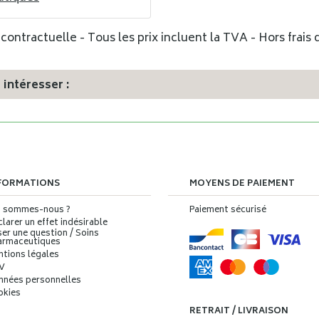
ontractuelle - Tous les prix incluent la TVA - Hors frais d
intéresser :
FORMATIONS
MOYENS DE PAIEMENT
i sommes-nous ?
Paiement sécurisé
larer un effet indésirable
er une question / Soins
armaceutiques
ntions légales
V
nnées personnelles
okies
RETRAIT / LIVRAISON