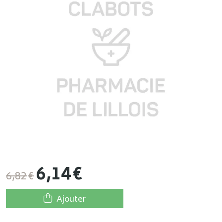
6
,
14
€
6
,
82
€
Ajouter