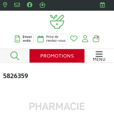
Pharmacies Clabots & De L
Envoi
Prise de
0
ordo
rendez-vous
PROMOTIONS
MENU
5826359