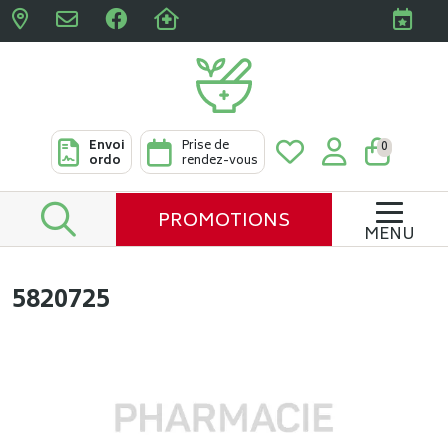
Pharmacies Clabots & De L
Envoi
Prise de
0
ordo
rendez-vous
PROMOTIONS
MENU
5820725