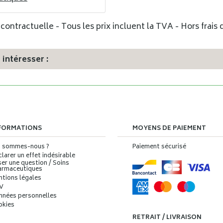
ontractuelle - Tous les prix incluent la TVA - Hors frais d
intéresser :
FORMATIONS
MOYENS DE PAIEMENT
i sommes-nous ?
Paiement sécurisé
larer un effet indésirable
er une question / Soins
armaceutiques
ntions légales
V
nnées personnelles
okies
RETRAIT / LIVRAISON