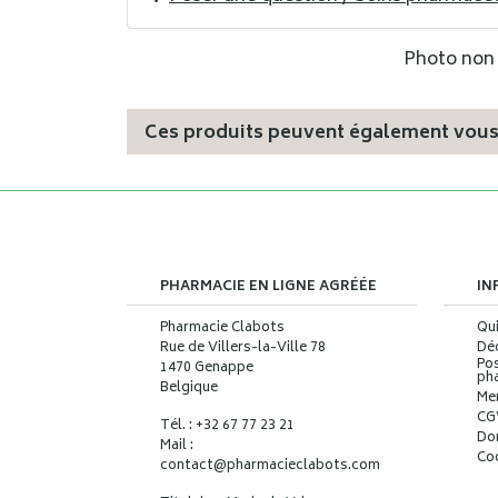
Photo non c
Ces produits peuvent également vous 
PHARMACIE EN LIGNE AGRÉÉE
IN
Pharmacie Clabots
Qu
Rue de Villers-la-Ville 78
Déc
Pos
1470 Genappe
ph
Belgique
Me
CG
Tél. : +32 67 77 23 21
Do
Mail :
Co
contact
@
pharmacieclabots.com