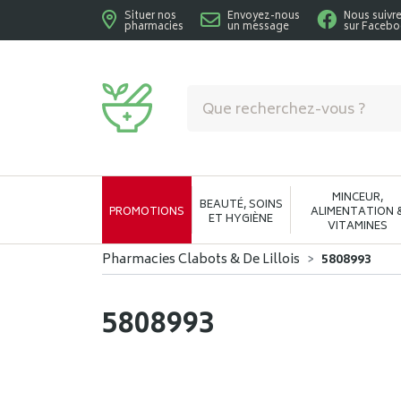
Situer nos
Envoyez-nous
Nous suivr
pharmacies
un message
sur Faceb
Pharmacies Clabots & De Lillois Votre phar
MINCEUR,
BEAUTÉ, SOINS
PROMOTIONS
ALIMENTATION 
ET HYGIÈNE
VITAMINES
Pharmacies Clabots & De Lillois
5808993
5808993