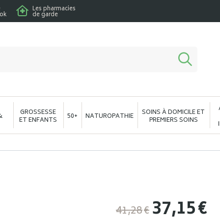
e
Les pharmacies
ook
de garde
macie en ligne à votre service
GROSSESSE
SOINS À DOMICILE ET
&
50+
NATUROPATHIE
ET ENFANTS
PREMIERS SOINS
37
,
15
€
41
,
28
€