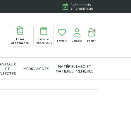
Événements
en pharmacie
0
Envoi
Prise de
Favoris
Compte
Panier
ordonnance
rendez-vous
ANIMAUX
MATÉRIEL LABO ET
ET
MÉDICAMENTS
MATIÈRES PREMIÈRES
INSECTES